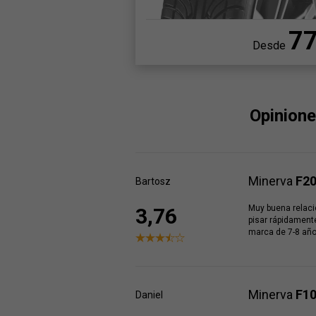
7
Desde
Opinione
Minerva
F2
Bartosz
Muy buena relaci
3,76
pisar rápidament
marca de 7-8 año
Minerva
F1
Daniel