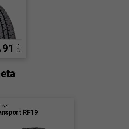
91
€
e
ud.
eta
erva
ansport RF19