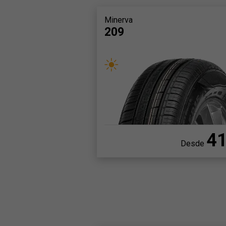
Minerva
209
4
Desde