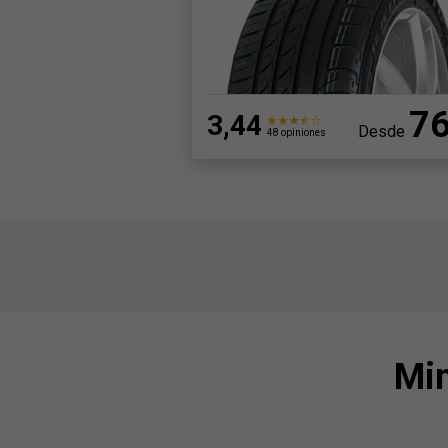
7
3,44
Desde
48 opiniones
Min