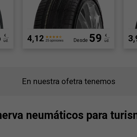
6
59
€
4,12
€
3,
Desde
ud.
ud.
25 opiniones
En nuestra ofetra tenemos
erva neumáticos para turi