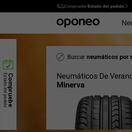
Compruebe
Estado del pedido
Ctrl
M
Ne
Buscar
neumáticos por
Neumáticos De Veran
Estado del pedido
Compruebe
Minerva