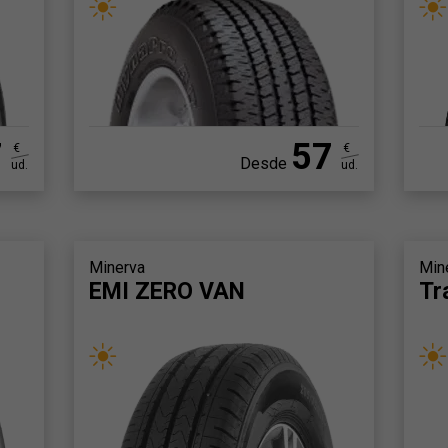
7
57
€
€
Desde
ud.
ud.
Minerva
Min
EMI ZERO VAN
Tr