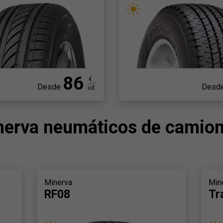
86
€
Desde
Desd
ud.
nerva neumáticos de camion
Minerva
Min
RF08
Tr