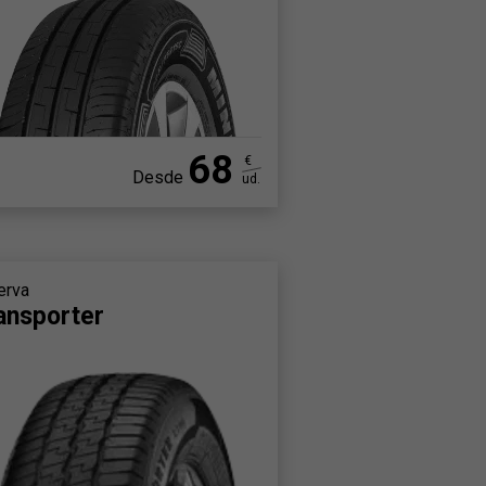
68
€
Desde
ud.
erva
ansporter