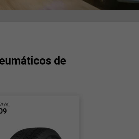
eumáticos de
erva
09