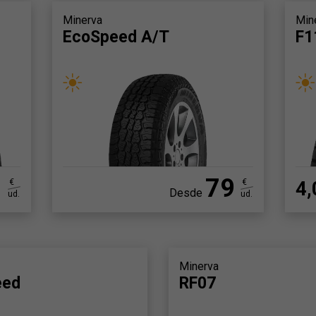
Minerva
Min
EcoSpeed A/T
F1
1
79
€
€
4,
Desde
ud.
ud.
Minerva
eed
RF07