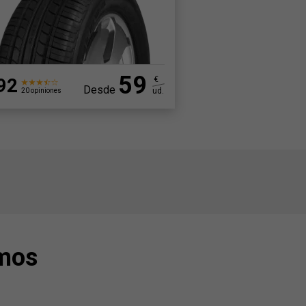
59
92
€
Desde
ud.
20 opiniones
smos