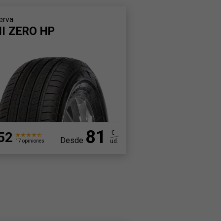
erva
I ZERO HP
81
52
€
Desde
ud.
17 opiniones