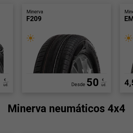
Minerva
Min
F209
EM
1
50
€
€
4,
Desde
ud.
ud.
Minerva neumáticos 4x4