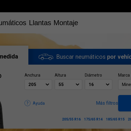
umáticos
Llantas
Montaje
 medida
Buscar neumáticos
por vehí
o
Anchura
Altura
Diámetro
Marca
Mine
Más filtros
Ayuda
205/55 R16
175/65 R14
185/65 R15
2