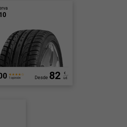
erva
10
82
00
€
Desde
ud.
1 opinión