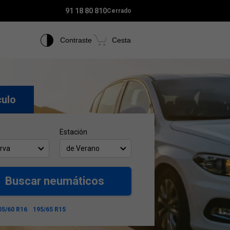
91 18 80 810
Cerrado
Contraste
Cesta
culo
Estación
rva
de Verano
Buscar neumáticos
05/60 R16
195/65 R15