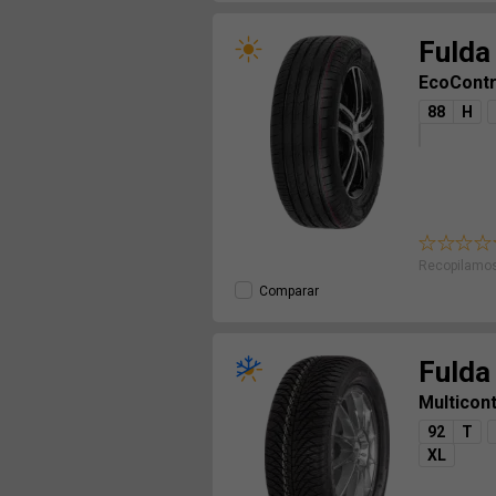
Fulda
EcoContr
88
H
Recopilamos
Comparar
Fulda
Multicon
92
T
XL