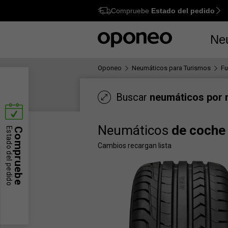
Compruebe
Estado del pedido
Ctrl
M
Ne
Oponeo
Neumáticos para Turismos
Fu
Buscar
neumáticos por
Neumáticos
de coche
Estado del pedido
Compruebe
Cambios recargan lista