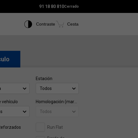
91 18 80 810
Cerrado
Contraste
Cesta
culo
Estación
a
Todos
e vehículo
Homologación (marca)
os
Todos
Reforzados
Run Flat