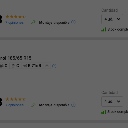
Cantidad:
8
7 opiniones
Montaje
disponible
Stock compl
trol
185/65 R15
C
C
B 71dB
Cantidad:
8
7 opiniones
Montaje
disponible
Stock compl