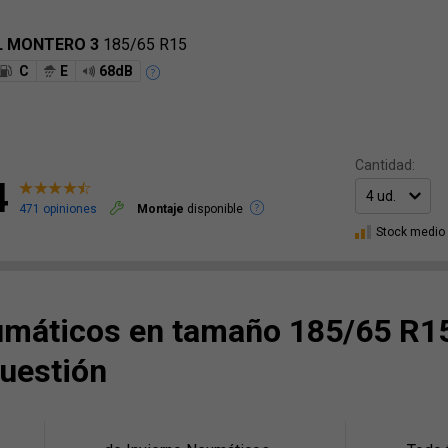
L MONTERO 3
185/65 R15
C
E
68dB
Cantidad:
4
471 opiniones
Montaje
disponible
Stock medio
máticos en tamaño 185/65 R15
uestión