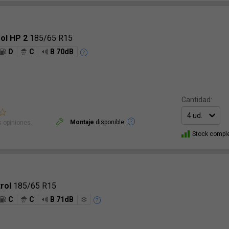
ol HP 2
185/65 R15
D
C
B 70dB
Cantidad:
Montaje
disponible
 opiniones.
Stock compl
trol
185/65 R15
C
C
B 71dB