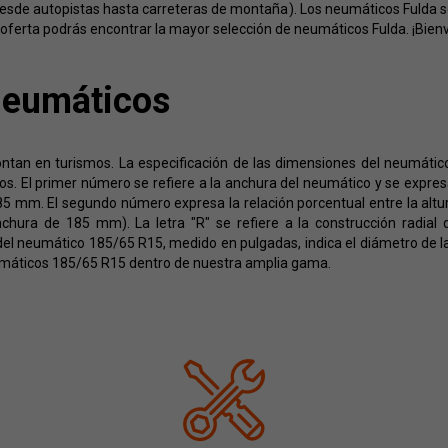
desde autopistas hasta carreteras de montaña). Los neumáticos Fulda se
ferta podrás encontrar la mayor selección de neumáticos Fulda. ¡Bienv
Neumáticos
an en turismos. La especificación de las dimensiones del neumático 
. El primer número se refiere a la anchura del neumático y se expresa 
 mm. El segundo número expresa la relación porcentual entre la altura
chura de 185 mm). La letra "R" se refiere a la construcción radial
del neumático 185/65 R15, medido en pulgadas, indica el diámetro de l
máticos 185/65 R15 dentro de nuestra amplia gama.