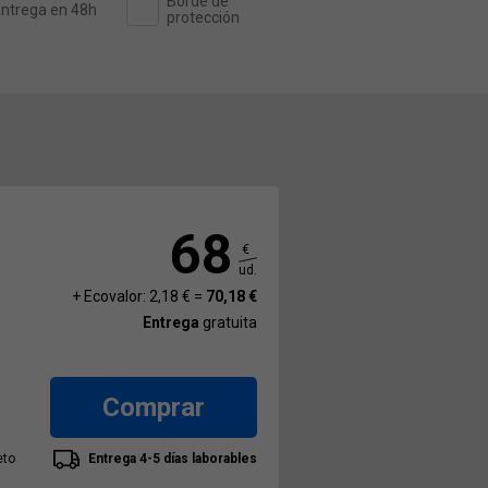
Borde de
ntrega en 48h
protección
68
€
ud.
+ Ecovalor: 2,18 € =
70,18 €
Entrega
gratuita
Comprar
eto
Entrega 4-5 días laborables