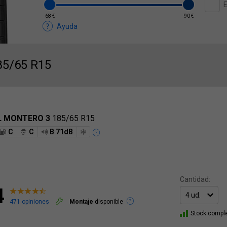
E
68 €
90 €
Ayuda
85/65 R15
L MONTERO 3
185/65 R15
C
C
B 71dB
Cantidad:
4
471 opiniones
Montaje
disponible
Stock compl