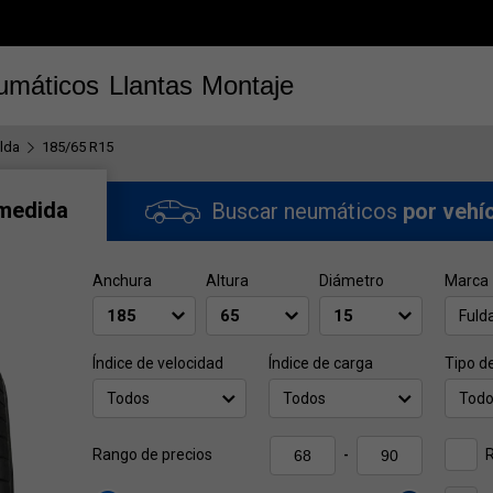
umáticos
Llantas
Montaje
lda
185/65 R15
 medida
Buscar neumáticos
por vehí
Anchura
Altura
Diámetro
Marca
Fuld
Índice de velocidad
Índice de carga
Tipo d
Todos
Todos
Tod
Rango de precios
-