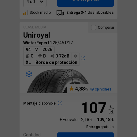
Stock medio
Entrega 3-4 días laborables
CLASE MEDIA
Comparar
Uniroyal
WinterExpert
225/45 R17
94
V
2026
C
B
B 72dB
XL
Borde de protección
4,88
49 opiniones
107
Montaje
disponible
€
ud.
+ Ecovalor: 2,18 € =
109,18 €
Entrega
gratuita
Cantidad: