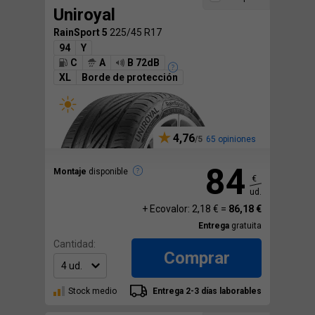
Uniroyal
RainSport 5
225/45 R17
94
Y
C
A
B 72dB
XL
Borde de protección
4,76
65 opiniones
84
Montaje
disponible
€
ud.
+ Ecovalor: 2,18 € =
86,18 €
Entrega
gratuita
Cantidad:
Comprar
Stock medio
Entrega 2-3 días laborables