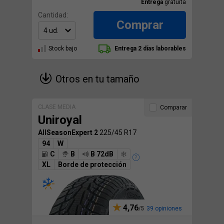
Entrega
gratuita
Cantidad:
Comprar
Stock bajo
Entrega 2 días laborables
Otros en tu tamaño
CLASE MEDIA
Comparar
Uniroyal
AllSeasonExpert 2
225/45 R17
94
W
C
B
B 72dB
XL
Borde de protección
4,76
39 opiniones