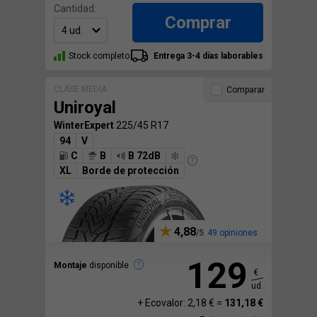
Cantidad:
Comprar
Stock completo
Entrega 3-4 días laborables
CLASE MEDIA
Comparar
Uniroyal
WinterExpert
225/45 R17
94
V
C
B
B 72dB
XL
Borde de protección
4,88
49 opiniones
129
Montaje
disponible
€
ud.
+ Ecovalor: 2,18 € =
131,18 €