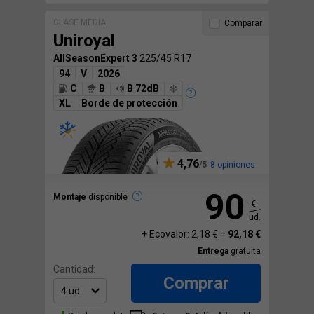
CLASE MEDIA
Comparar
Uniroyal
AllSeasonExpert 3
225/45 R17
94
V
2026
C
B
B 72dB
XL
Borde de protección
4,76
8 opiniones
90
Montaje
disponible
€
ud.
+ Ecovalor: 2,18 € =
92,18 €
Entrega
gratuita
Cantidad:
Comprar