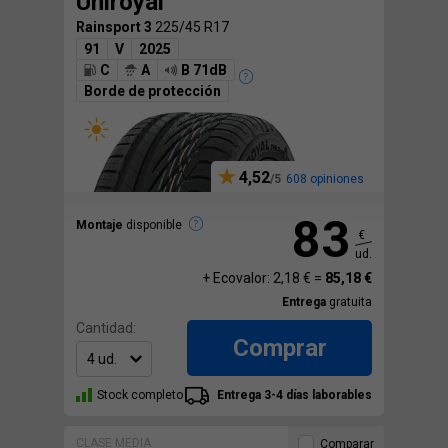
Uniroyal
Rainsport 3
225/45 R17
91
V
2025
C
A
B 71dB
Borde de protección
4,52
608 opiniones
83
Montaje
disponible
€
ud.
+ Ecovalor: 2,18 € =
85,18 €
Entrega
gratuita
Cantidad:
Comprar
Stock completo
Entrega 3-4 días laborables
CLASE MEDIA
Comparar