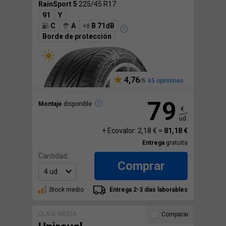
RainSport 5
225/45 R17
91
Y
C
A
B 71dB
Borde de protección
4,76
65 opiniones
79
Montaje
disponible
€
ud.
+ Ecovalor: 2,18 € =
81,18 €
Entrega
gratuita
Cantidad:
Comprar
Stock medio
Entrega 2-3 días laborables
CLASE MEDIA
Comparar