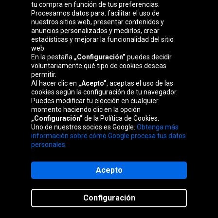
Grupo Oponeo
tu compra en función de tus preferencias.
Procesamos datos para: facilitar el uso de
nuestros sitios web, presentar contenidos y
anuncios personalizados y medirlos, crear
estadísticas y mejorar la funcionalidad del sitio
Belgique
Česká
Deutschland
Éire
web.
republika
En la pestaña
„Configuración”
puedes decidir
voluntariamente qué tipo de cookies deseas
permitir.
Al hacer clic en
„Acepto”
, aceptas el uso de las
France
Italia
Magyarország
Nederland
cookies según la configuración de tu navegador.
Puedes modificar tu elección en cualquier
momento haciendo clic en la opción
„Configuración”
de la Política de Cookies.
Uno de nuestros socios es Google.
Obtenga más
Österreich
Polska
Slovenská
United
información sobre cómo Google procesa tus datos
republika
Kingdom
personales.
Acepto
Mapa del sitio web
Configuración