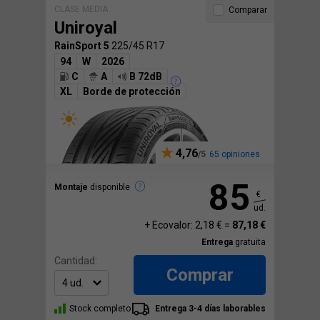
CLASE MEDIA
Comparar
Uniroyal
RainSport 5
225/45 R17
94
W
2026
C
A
B 72dB
XL
Borde de protección
4,76
65 opiniones
85
Montaje
disponible
€
ud.
+ Ecovalor: 2,18 € =
87,18 €
Entrega
gratuita
Cantidad:
Comprar
Stock completo
Entrega 3-4 días laborables