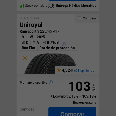
Stock completo
Entrega 3-4 días laborables
CLASE MEDIA
Comparar
Uniroyal
Rainsport 3
225/45 R17
91
W
2025
D
A
B 71dB
Run Flat
Borde de protección
4,52
608 opiniones
103
Montaje
disponible
€
ud.
+ Ecovalor: 2,18 € =
105,18 €
Entrega
gratuita
Cantidad:
Comprar