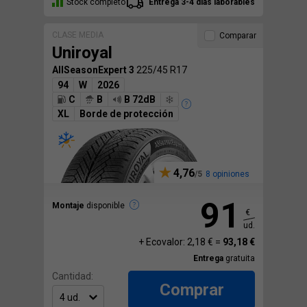
Stock completo
Entrega 3-4 días laborables
CLASE MEDIA
Comparar
Uniroyal
AllSeasonExpert 3
225/45 R17
94
W
2026
C
B
B 72dB
XL
Borde de protección
4,76
8 opiniones
91
Montaje
disponible
€
ud.
+ Ecovalor: 2,18 € =
93,18 €
Entrega
gratuita
Cantidad:
Comprar