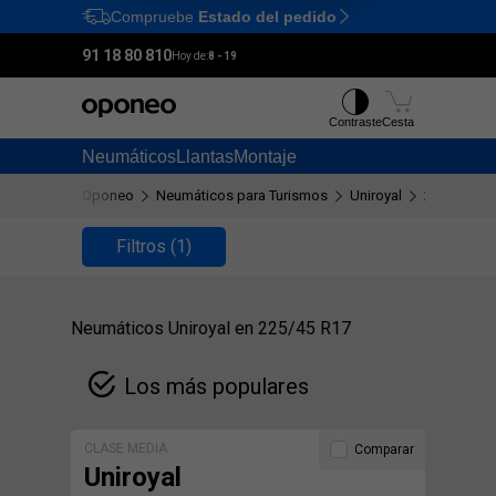
Compruebe
Estado del pedido
Ctrl
M
91 18 80 810
Hoy de:
8 - 19
Contraste
Cesta
Neumáticos
Llantas
Montaje
Oponeo
Neumáticos para Turismos
Uniroyal
225/45 R17
Filtros
(1)
Neumáticos Uniroyal en 225/45 R17
Los más populares
CLASE MEDIA
Comparar
Uniroyal