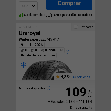
Comprar
Stock completo
Entrega 3-4 días laborables
CLASE MEDIA
Comparar
Uniroyal
WinterExpert
225/45 R17
91
H
2026
D
B
B 72dB
Borde de protección
4,88
49 opiniones
109
Montaje
disponible
€
ud.
+ Ecovalor: 2,18 € =
111,18 €
Entrega
gratuita