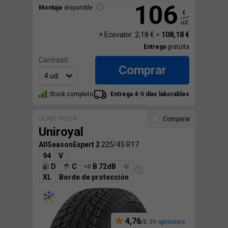
106
Montaje
disponible
€
ud.
+ Ecovalor: 2,18 € =
108,18 €
Entrega
gratuita
Cantidad:
Comprar
Stock completo
Entrega 4-5 días laborables
CLASE MEDIA
Comparar
Uniroyal
AllSeasonExpert 2
225/45 R17
94
V
D
C
B 72dB
XL
Borde de protección
4,76
39 opiniones