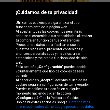
¡Cuidamos de tu privacidad!
Utilizamos cookies para garantizar el buen
funcionamiento de la página web.
Al aceptar todas las cookies nos permitirás
adaptar el contenido a tus necesidades al realizar
Grupo Oponeo
tu compra en función de tus preferencias.
Procesamos datos para: facilitar el uso de
nuestros sitios web, presentar contenidos y
anuncios personalizados y medirlos, crear
estadísticas y mejorar la funcionalidad del sitio
Belgique
Česká
Deutschland
Éire
web.
republika
En la pestaña
„Configuración”
puedes decidir
voluntariamente qué tipo de cookies deseas
permitir.
Al hacer clic en
„Acepto”
, aceptas el uso de las
France
Italia
Magyarország
Nederland
cookies según la configuración de tu navegador.
Puedes modificar tu elección en cualquier
momento haciendo clic en la opción
„Configuración”
de la Política de Cookies.
Uno de nuestros socios es Google.
Obtenga más
Österreich
Polska
Slovenská
United
información sobre cómo Google procesa tus datos
republika
Kingdom