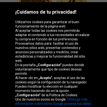
¡Cuidamos de tu privacidad!
Utilizamos cookies para garantizar el buen
funcionamiento de la página web.
Al aceptar todas las cookies nos permitirás
adaptar el contenido a tus necesidades al realizar
Grupo Oponeo
tu compra en función de tus preferencias.
Procesamos datos para: facilitar el uso de
nuestros sitios web, presentar contenidos y
anuncios personalizados y medirlos, crear
estadísticas y mejorar la funcionalidad del sitio
Belgique
Česká
Deutschland
Éire
web.
republika
En la pestaña
„Configuración”
puedes decidir
voluntariamente qué tipo de cookies deseas
permitir.
Al hacer clic en
„Acepto”
, aceptas el uso de las
France
Italia
Magyarország
Nederland
cookies según la configuración de tu navegador.
Puedes modificar tu elección en cualquier
momento haciendo clic en la opción
„Configuración”
de la Política de Cookies.
Uno de nuestros socios es Google.
Obtenga más
Österreich
Polska
Slovenská
United
información sobre cómo Google procesa tus datos
republika
Kingdom