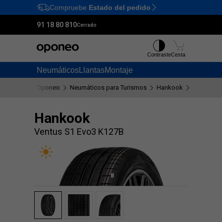
Compruebe
Estado del pedido
Ctrl
M
91 18 80 810
Cerrado
Contraste
Cesta
Neumáticos
Llantas
Montaje
Oponeo
Neumáticos para Turismos
Hankook
Ventus S1
Hankook
Ventus S1 Evo3 K127B