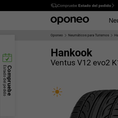
Compruebe
Estado del pedido
Ctrl
M
Ne
Oponeo
Neumáticos para Turismos
H
Hankook
Ventus V12 evo2 
Estado del pedido
Compruebe