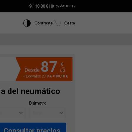
91 18 80 810
Hoy de:
8 - 19
Contraste
Cesta
87
€
Desde
ud.
+ Ecovalor: 2,18 € =
89,18 €
da del neumático
Diámetro
Consultar precios