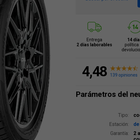
Entrega
14 día
2 días laborables
política
devoluci
4,48
139 opiniones
Parámetros del ne
Tipo:
co
Estación:
de
Garantía:
2 
co