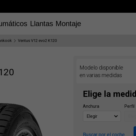
umáticos
Llantas
Montaje
ankook
Ventus V12 evo2 K120
Modelo disponible
K120
en varias medidas
Elige la medi
Anchura
Perfil
Buscar por el coche