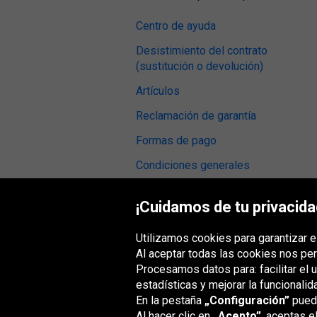
Centro de ayuda
Desistimiento del contrato
(sustitución o devolución)
Artículos
Reclamación de garantía
Formas de pago
Condiciones generales
Opiniones sobre neumáticos
¡Cuidamos de tu privacida
Taller de montaje
Utilizamos cookies para garantizar e
Accesibilidad digital
Al aceptar todas las cookies nos per
Procesamos datos para: facilitar el 
estadísticas y mejorar la funcionalid
En la pestaña
„Configuración”
puede
Grupo Oponeo
Al hacer clic en
„Acepto”
, aceptas e