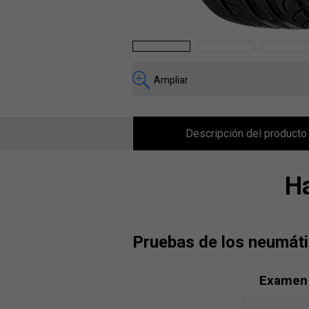
1
2
3
Ampliar
Descripción del producto
H
pruebas de los neumá
Examen