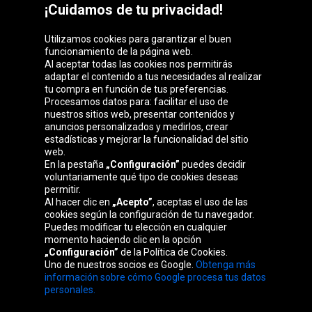
¡Cuidamos de tu privacidad!
Utilizamos cookies para garantizar el buen
funcionamiento de la página web.
Al aceptar todas las cookies nos permitirás
adaptar el contenido a tus necesidades al realizar
Grupo Oponeo
tu compra en función de tus preferencias.
Procesamos datos para: facilitar el uso de
nuestros sitios web, presentar contenidos y
anuncios personalizados y medirlos, crear
estadísticas y mejorar la funcionalidad del sitio
Belgique
Česká
Deutschland
Éire
web.
republika
En la pestaña
„Configuración”
puedes decidir
voluntariamente qué tipo de cookies deseas
permitir.
Al hacer clic en
„Acepto”
, aceptas el uso de las
France
Italia
Magyarország
Nederland
cookies según la configuración de tu navegador.
Puedes modificar tu elección en cualquier
momento haciendo clic en la opción
„Configuración”
de la Política de Cookies.
Uno de nuestros socios es Google.
Obtenga más
Österreich
Polska
Slovenská
United
información sobre cómo Google procesa tus datos
republika
Kingdom
personales.