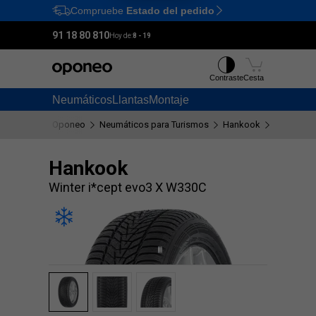
Compruebe
Estado del pedido
Ctrl
M
91 18 80 810
Hoy de:
8 - 19
Contraste
Cesta
Neumáticos
Llantas
Montaje
Oponeo
Neumáticos para Turismos
Hankook
Winter i*
Hankook
Winter i*cept evo3 X W330C