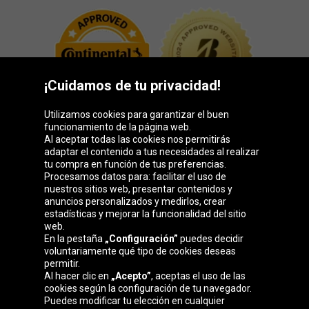
¡Cuidamos de tu privacidad!
Utilizamos cookies para garantizar el buen
funcionamiento de la página web.
Al aceptar todas las cookies nos permitirás
adaptar el contenido a tus necesidades al realizar
Grupo Oponeo
tu compra en función de tus preferencias.
Procesamos datos para: facilitar el uso de
nuestros sitios web, presentar contenidos y
anuncios personalizados y medirlos, crear
estadísticas y mejorar la funcionalidad del sitio
Belgique
Česká
Deutschland
Éire
web.
republika
En la pestaña
„Configuración”
puedes decidir
voluntariamente qué tipo de cookies deseas
permitir.
Al hacer clic en
„Acepto”
, aceptas el uso de las
France
Italia
Magyarország
Nederland
cookies según la configuración de tu navegador.
Puedes modificar tu elección en cualquier