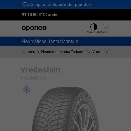
Compruebe
Estado del pedido
Ctrl
M
91 18 80 810
Cerrado
Contraste
Cesta
Neumáticos
Llantas
Montaje
Oponeo
Neumáticos para Turismos
Vredestein
Snowtra
Vredestein
Snowtrac 3