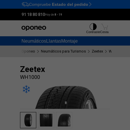
Compruebe
Estado del pedido
Ctrl
M
91 18 80 810
Hoy de:
8 - 19
Contraste
Cesta
Neumáticos
Llantas
Montaje
Oponeo
Neumáticos para Turismos
Zeetex
WH1000
Zeetex
WH1000