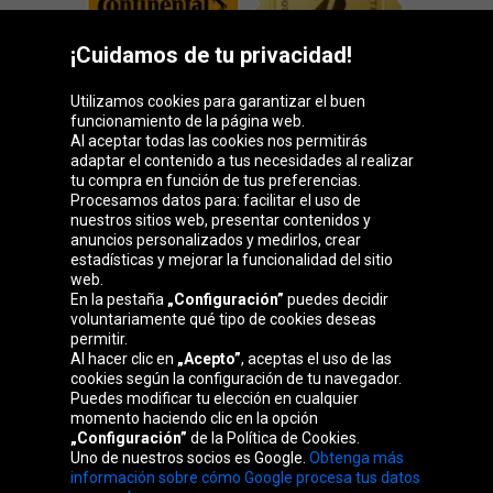
¡Cuidamos de tu privacidad!
Utilizamos cookies para garantizar el buen
funcionamiento de la página web.
Al aceptar todas las cookies nos permitirás
adaptar el contenido a tus necesidades al realizar
Grupo Oponeo
tu compra en función de tus preferencias.
Procesamos datos para: facilitar el uso de
nuestros sitios web, presentar contenidos y
anuncios personalizados y medirlos, crear
estadísticas y mejorar la funcionalidad del sitio
Belgique
Česká
Deutschland
Éire
web.
republika
En la pestaña
„Configuración”
puedes decidir
voluntariamente qué tipo de cookies deseas
permitir.
Al hacer clic en
„Acepto”
, aceptas el uso de las
France
Italia
Magyarország
Nederland
cookies según la configuración de tu navegador.
Puedes modificar tu elección en cualquier
momento haciendo clic en la opción
„Configuración”
de la Política de Cookies.
Uno de nuestros socios es Google.
Obtenga más
Österreich
Polska
Slovenská
United
información sobre cómo Google procesa tus datos
republika
Kingdom