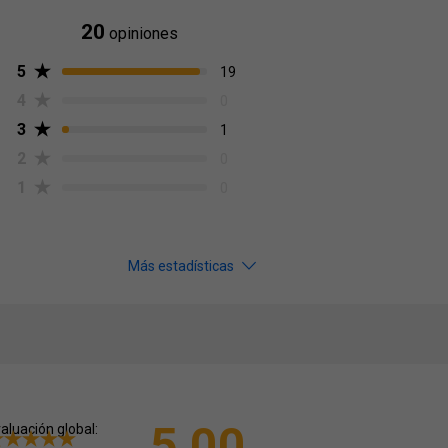
20
opiniones
5
19
4
0
3
1
2
0
1
0
Más estadísticas
5,00
aluación global: