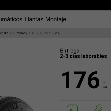
umáticos
Llantas
Montaje
chelin
E Primacy
235/55 R19 105 V XL
Entrega
2-3 días laborables
176
€
ud.