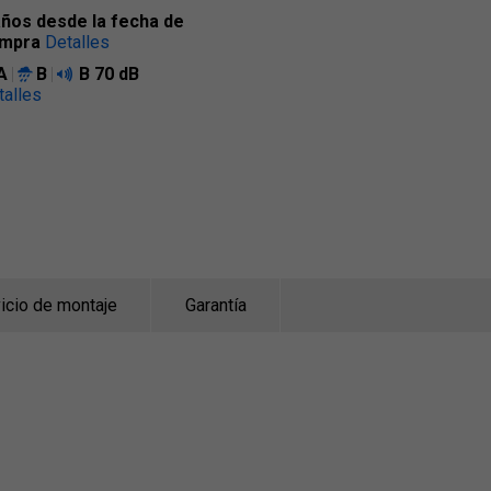
años desde la fecha de
mpra
Detalles
A
B
B
70 dB
talles
icio de montaje
Garantía