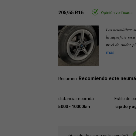
205/55 R16
Opinión verificada
Los neumáticos se
la superficie se
nivel de ruido: p
más
Recomiendo este neumá
Resumen:
distancia recorrida:
Estilo de c
5000 - 10000km
rápido y a
¿Ha sido de ayuda esta opinión?