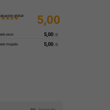
5,00
aluación global:
5,00
elo seco
/5
5,00
uelo mojado
/5
BM
hace un año