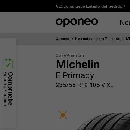
Compruebe
Estado del pedido
Ctrl
M
Ne
Oponeo
Neumáticos para Turismos
Mi
Clase Premium
Michelin
E Primacy
Estado del pedido
Compruebe
235/55 R19 105 V XL