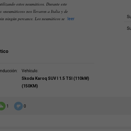
utilizando estos neumáticos. Durante este
s «neumáticos» nos llevaron a Italia y de
Su
 sin ningún percance. Los neumáticos se
leer
S
tico
onducción:
Vehículo:
Skoda Karoq SUV I 1.5 TSI (110kW)
(150KM)
1
0