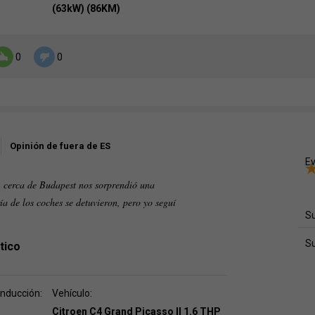
(63kW) (86KM)
0
0
Opinión de fuera de ES
Ev
 cerca de Budapest nos sorprendió una
ía de los coches se detuvieron, pero yo seguí
Su
S
tico
onducción:
Vehículo:
Citroen C4 Grand Picasso II 1.6 THP