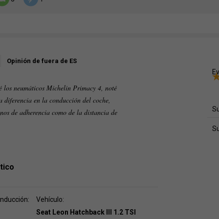
Opinión de fuera de ES
Ev
 los neumáticos Michelin Primacy 4, noté
 diferencia en la conducción del coche,
Su
inos de adherencia como de la distancia de
S
tico
onducción:
Vehículo:
Seat Leon Hatchback III 1.2 TSI