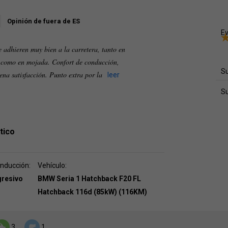
Opinión de fuera de ES
Ev
 adhieren muy bien a la carretera, tanto en
ca como en mojada. Confort de conducción,
Su
lena satisfacción. Punto extra por la
leer
S
tico
onducción:
Vehículo:
gresivo
BMW Seria 1 Hatchback F20 FL
Hatchback 116d (85kW) (116KM)
3
1