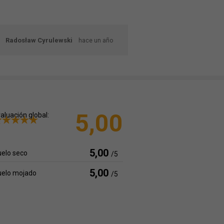
Radosław Cyrulewski
hace un año
5,00
aluación global:
5,00
elo seco
/5
5,00
uelo mojado
/5