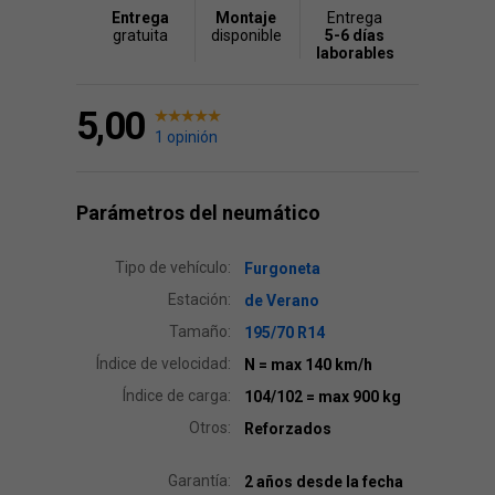
Entrega
Montaje
Entrega
gratuita
disponible
5-6 días
laborables
5,00
1 opinión
Parámetros del neumático
Tipo de vehículo:
Furgoneta
Estación:
de Verano
Tamaño:
195/70 R14
Índice de velocidad:
N
= max 140 km/h
Índice de carga:
104/102
= max 900 kg
Otros:
Reforzados
Garantía:
2 años desde la fecha