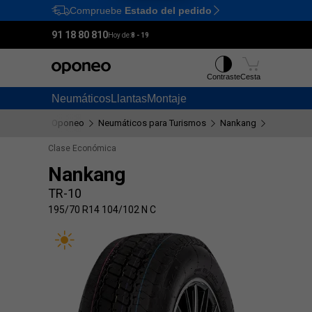
Compruebe
Estado del pedido
Ctrl
M
91 18 80 810
Hoy de:
8 - 19
Contraste
Cesta
Neumáticos
Llantas
Montaje
Oponeo
Neumáticos para Turismos
Nankang
TR-10
1
Clase Económica
Nankang
TR-10
195/70 R14 104/102 N C