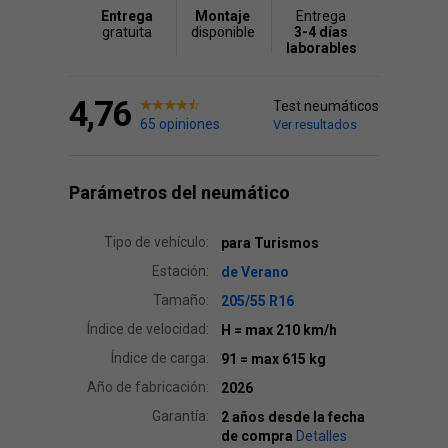
Entrega
Montaje
Entrega
gratuita
disponible
3-4 días
laborables
4,76
Test neumáticos
65 opiniones
Ver resultados
Parámetros del neumático
Tipo de vehículo:
para Turismos
Estación:
de Verano
Tamaño:
205/55 R16
Índice de velocidad:
H
= max 210 km/h
Índice de carga:
91
= max 615 kg
Año de fabricación:
2026
Garantía:
2 años desde la fecha
de compra
Detalles