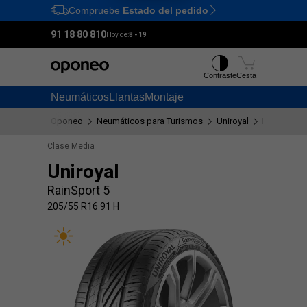
Compruebe
Estado del pedido
Ctrl
M
91 18 80 810
Hoy de:
8 - 19
Contraste
Cesta
Neumáticos
Llantas
Montaje
Oponeo
Neumáticos para Turismos
Uniroyal
RainSport 
Clase Media
Uniroyal
RainSport 5
205/55 R16 91 H