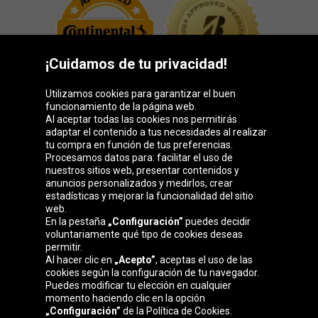
¡Cuidamos de tu privacidad!
Utilizamos cookies para garantizar el buen
funcionamiento de la página web.
Al aceptar todas las cookies nos permitirás
adaptar el contenido a tus necesidades al realizar
Grupo Oponeo
tu compra en función de tus preferencias.
Procesamos datos para: facilitar el uso de
nuestros sitios web, presentar contenidos y
anuncios personalizados y medirlos, crear
estadísticas y mejorar la funcionalidad del sitio
Belgique
Česká
Deutschland
Éire
web.
republika
En la pestaña
„Configuración”
puedes decidir
voluntariamente qué tipo de cookies deseas
permitir.
Al hacer clic en
„Acepto”
, aceptas el uso de las
France
Italia
Magyarország
Nederland
cookies según la configuración de tu navegador.
Puedes modificar tu elección en cualquier
momento haciendo clic en la opción
„Configuración”
de la Política de Cookies.