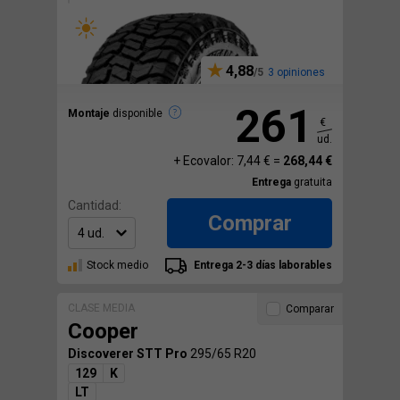
4,88
3 opiniones
261
Montaje
disponible
€
ud.
+ Ecovalor: 7,44 € =
268,44 €
Entrega
gratuita
Cantidad:
Comprar
Stock medio
Entrega 2-3 días laborables
CLASE MEDIA
Comparar
Cooper
Discoverer STT Pro
295/65 R20
129
K
LT