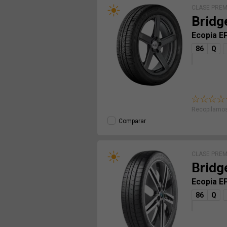
CLASE PRE
Bridg
Ecopia E
86
Q
Recopilamos
Comparar
CLASE PRE
Bridg
Ecopia E
86
Q