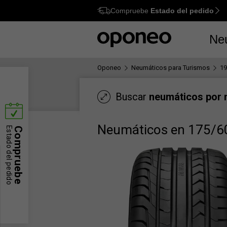
Compruebe
Estado del pedido
Ctrl
M
Ne
Oponeo
Neumáticos para Turismos
19
Buscar
neumáticos por
Neumáticos en 175/6
Estado del pedido
Compruebe