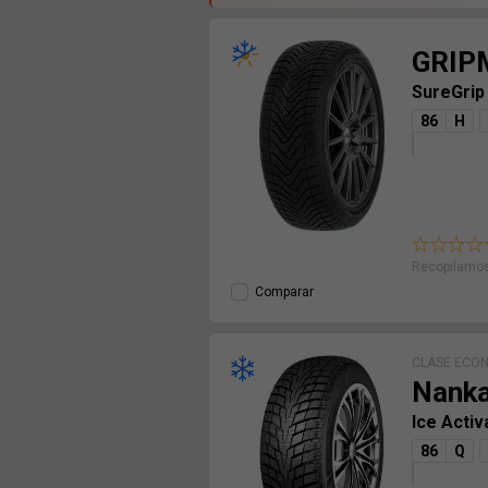
GRIP
SureGrip
86
H
Recopilamos
Comparar
CLASE ECO
Nank
Ice Activ
86
Q