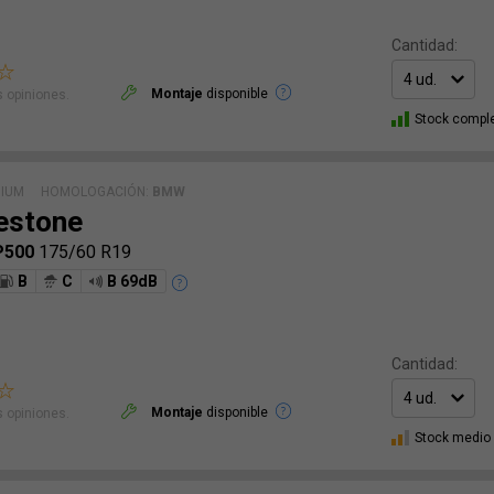
Cantidad:
Montaje
disponible
 opiniones.
Stock compl
MIUM
HOMOLOGACIÓN:
BMW
estone
P500
175/60 R19
B
C
B 69dB
Cantidad:
Montaje
disponible
 opiniones.
Stock medio