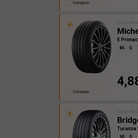
Comparar
CLASE PRE
Miche
E Prima
86
Q
4,8
Comparar
CLASE PRE
Bridg
Turanza
90
Q