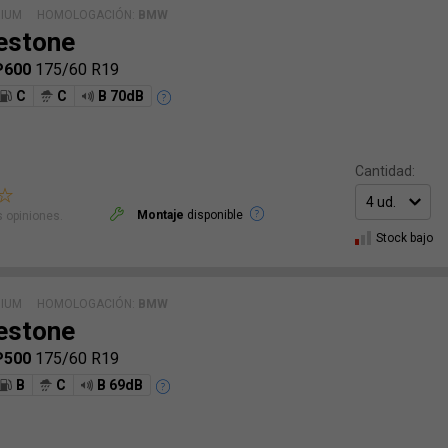
MIUM
HOMOLOGACIÓN:
BMW
estone
P600
175/60 R19
C
C
B 70dB
Cantidad:
Montaje
disponible
 opiniones.
Stock bajo
MIUM
HOMOLOGACIÓN:
BMW
estone
P500
175/60 R19
B
C
B 69dB