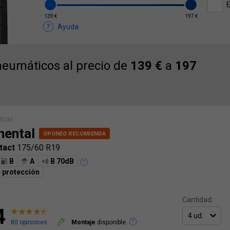
E
139 €
197 €
Ayuda
eumáticos al precio de
139 €
a
197
MIUM
nental
tact
175/60 R19
B
A
B 70dB
 protección
Cantidad:
4
80 opiniones
Montaje
disponible