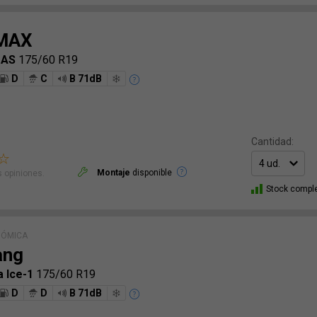
MAX
 AS
175/60 R19
D
C
B 71dB
Cantidad:
Montaje
disponible
 opiniones.
Stock compl
NÓMICA
ang
a Ice-1
175/60 R19
D
D
B 71dB