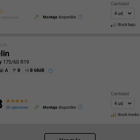
Cantidad:
Montaje
disponible
 opiniones.
Stock bajo
MIUM
lin
cy
175/60 R19
A
B
B 68dB
Cantidad:
8
20 opiniones
Montaje
disponible
Stock medio