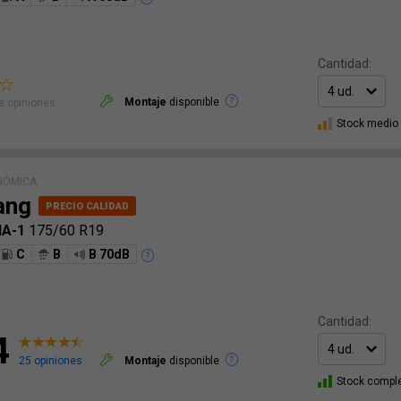
Cantidad:
Montaje
disponible
 opiniones.
Stock medio
NÓMICA
ang
NA-1
175/60 R19
C
B
B 70dB
Cantidad:
4
25 opiniones
Montaje
disponible
Stock compl