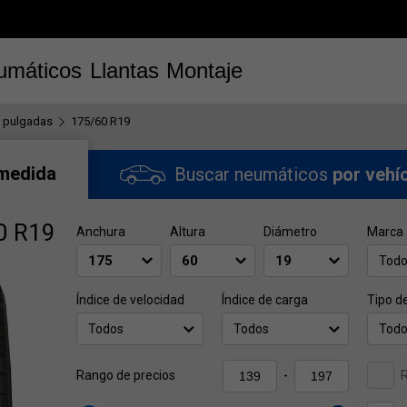
umáticos
Llantas
Montaje
 pulgadas
175/60 R19
 medida
Buscar neumáticos
por vehí
0 R19
Anchura
Altura
Diámetro
Marca
Tod
Índice de velocidad
Índice de carga
Tipo d
Todos
Todos
Tod
Rango de precios
-