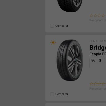
Recopilamos
Comparar
CLASE PRE
Bridg
Ecopia E
86
Q
Recopilamos
Comparar