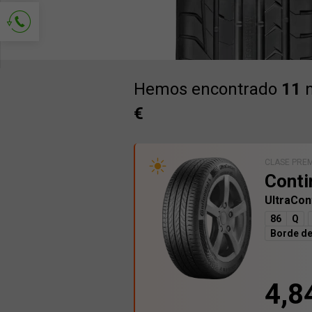
Solicitud de contacto
Hemos encontrado
11
n
€
CLASE PRE
Conti
UltraCon
86
Q
Borde de
4,8