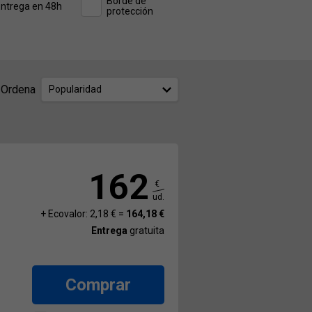
Borde de
ntrega en 48h
protección
Ordena
Popularidad
162
€
ud.
+ Ecovalor: 2,18 € =
164,18 €
Entrega
gratuita
Comprar