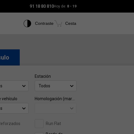
91 18 80 810
Hoy de:
8 - 19
Contraste
Cesta
culo
Estación
os
Todos
e vehículo
Homologación (marca)
os
Reforzados
Run Flat