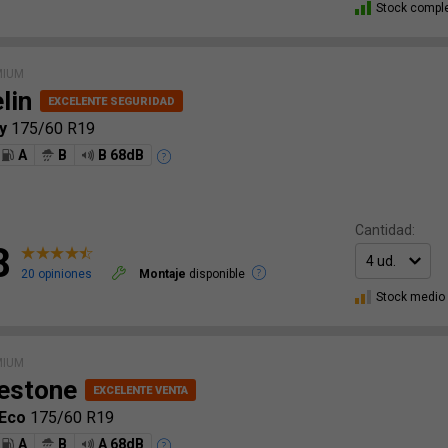
Stock compl
MIUM
lin
cy
175/60 R19
A
B
B 68dB
Cantidad:
8
20 opiniones
Montaje
disponible
Stock medio
MIUM
estone
 Eco
175/60 R19
A
B
A 68dB