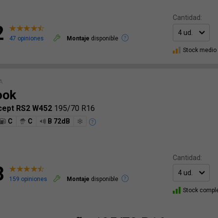
Cantidad:
2
47 opiniones
Montaje
disponible
Stock medio
A
ook
*cept RS2 W452
195/70 R16
C
C
B 72dB
Cantidad:
8
159 opiniones
Montaje
disponible
Stock compl