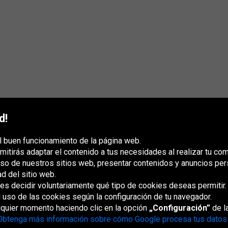
d!
l buen funcionamiento de la página web.
mitirás adaptar el contenido a tus necesidades al realizar tu co
uso de nuestros sitios web, presentar contenidos y anuncios per
ad del sitio web.
s decidir voluntariamente qué tipo de cookies deseas permitir.
France
Italia
Magyarország
Nederland
Österreich
Polska
Slovenská
U
republika
K
l uso de las cookies según la configuración de tu navegador.
lquier momento haciendo clic en la opción
„Configuración”
de la
Obtenga más información sobre cómo Google procesa tus datos