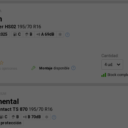
A
n
er HS02
195/70 R16
2025
C
B
A 69dB
Cantidad:
Montaje
disponible
 opiniones.
Stock compl
MIUM
nental
ntact TS 870
195/70 R16
C
B
B 70dB
 protección