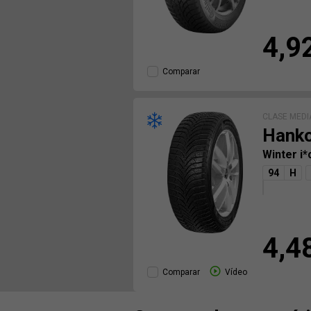
4,9
Comparar
CLASE MEDI
Hank
Winter i
94
H
4,4
Comparar
Vídeo