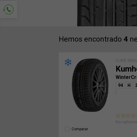
Solicitud de contacto
Hemos encontrado
4
ne
CLASE MEDI
Kumh
WinterCr
94
H
Recopilamos
Comparar