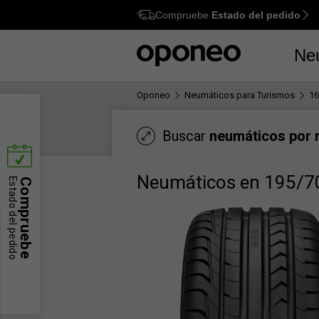
Compruebe
Estado del pedido
Ctrl
M
Ne
Oponeo
Neumáticos para Turismos
16
Buscar
neumáticos por
Neumáticos en 195/7
Estado del pedido
Compruebe