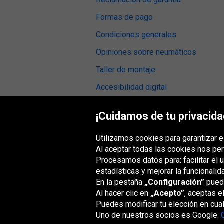
Formas de pago
Condiciones generales
Opiniones sobre neumáticos
Taller de montaje
Accesibilidad digital
¡Cuidamos de tu privacida
Utilizamos cookies para garantizar e
Grupo Oponeo
Al aceptar todas las cookies nos per
Procesamos datos para: facilitar el 
estadísticas y mejorar la funcionalid
En la pestaña
„Configuración”
puede
Belgique
Česká
Deutschland
Éire
republika
Al hacer clic en
„Acepto”
, aceptas e
Puedes modificar tu elección en cua
Uno de nuestros socios es Google.