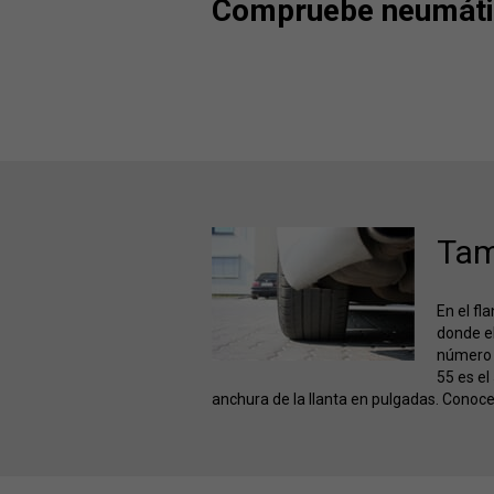
Compruebe neumátic
Tam
En el f
donde el
número d
55 es el
anchura de la llanta en pulgadas. Conoce