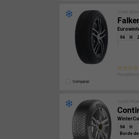
CLASE MEDI
Falke
Eurowint
94
H
Recopilamos
Comparar
CLASE PRE
Conti
WinterCo
94
H
Borde de