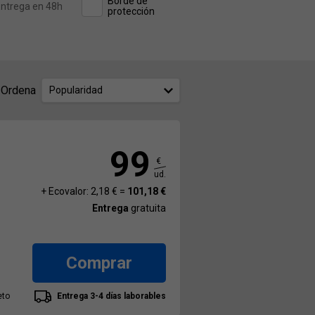
Borde de
ntrega en 48h
protección
Ordena
Popularidad
99
€
ud.
+ Ecovalor: 2,18 € =
101,18 €
Entrega
gratuita
Comprar
eto
Entrega 3-4 días laborables