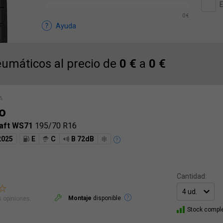
E
0 €
Ayuda
umáticos al precio de
0 €
a
0 €
A
o
aft WS71
195/70 R16
2025
E
C
B 72dB
Cantidad:
Montaje
disponible
 opiniones.
Stock compl