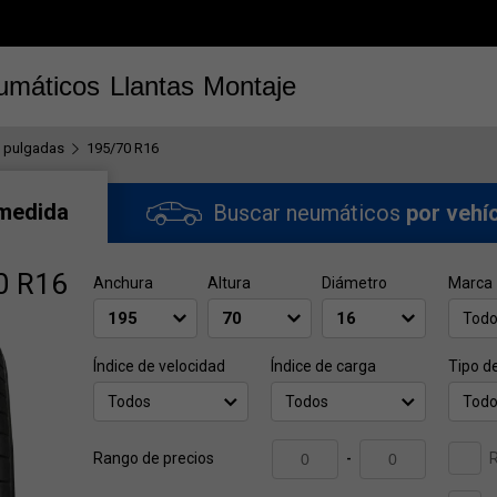
umáticos
Llantas
Montaje
 pulgadas
195/70 R16
 medida
Buscar neumáticos
por vehí
0 R16
Anchura
Altura
Diámetro
Marca
Tod
Índice de velocidad
Índice de carga
Tipo d
Todos
Todos
Tod
Rango de precios
-