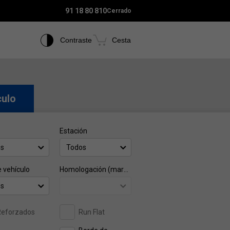
91 18 80 810
Cerrado
Contraste
Cesta
culo
Estación
os
Todos
e vehículo
Homologación (marca)
os
Reforzados
Run Flat