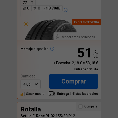
77
T
C
C
B 70dB
Recopilamos opiniones.
51
Montaje
disponible
€
ud.
+ Ecovalor: 2,18 € =
53,18 €
Entrega
gratuita
Cantidad:
Comprar
Stock medio
Entrega 4-5 días laborables
Comparar
Rotalla
Setula E-Race RH02
155/80 R12