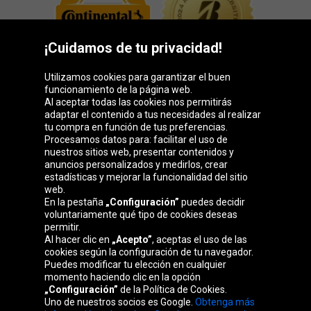
¡Cuidamos de tu privacidad!
Utilizamos cookies para garantizar el buen
funcionamiento de la página web.
Al aceptar todas las cookies nos permitirás
adaptar el contenido a tus necesidades al realizar
Grupo Oponeo
tu compra en función de tus preferencias.
Procesamos datos para: facilitar el uso de
nuestros sitios web, presentar contenidos y
anuncios personalizados y medirlos, crear
estadísticas y mejorar la funcionalidad del sitio
Belgique
Česká
Deutschland
Éire
web.
republika
En la pestaña
„Configuración”
puedes decidir
voluntariamente qué tipo de cookies deseas
permitir.
Al hacer clic en
„Acepto”
, aceptas el uso de las
France
Italia
Magyarország
Nederland
cookies según la configuración de tu navegador.
Puedes modificar tu elección en cualquier
momento haciendo clic en la opción
„Configuración”
de la Política de Cookies.
Uno de nuestros socios es Google.
Obtenga más
Österreich
Polska
Slovenská
United