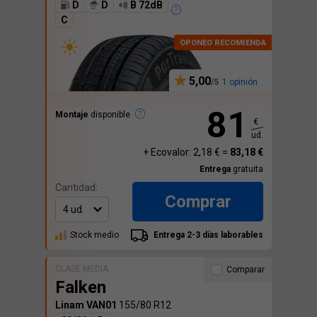
D
D
B 72dB
C
5,00
1 opinión
81
Montaje
disponible
€
ud.
+ Ecovalor: 2,18 € =
83,18 €
Entrega
gratuita
Cantidad:
Comprar
Stock medio
Entrega 2-3 días laborables
CLASE MEDIA
Comparar
Falken
Linam VAN01
155/80 R12