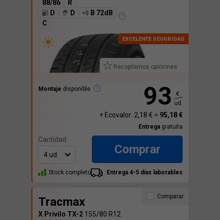
88/86
R
D
D
B 72dB
C
Recopilamos opiniones.
93
Montaje
disponible
€
ud.
+ Ecovalor: 2,18 € =
95,18 €
Entrega
gratuita
Cantidad:
Comprar
Stock completo
Entrega 4-5 días laborables
Comparar
Tracmax
X Privilo TX-2
155/80 R12