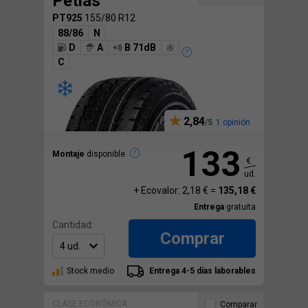
Petlas
PT925
155/80 R12
88/86
N
D
A
B 71dB
C
2,84
1 opinión
133
Montaje
disponible
€
ud.
+ Ecovalor: 2,18 € =
135,18 €
Entrega
gratuita
Cantidad:
Comprar
Stock medio
Entrega 4-5 días laborables
CLASE ECONÓMICA
Comparar