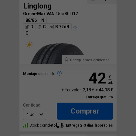
Linglong
Green-Max VAN
155/80 R12
88/86
N
D
C
B 72dB
C
Recopilamos opiniones.
42
Montaje
disponible
€
ud.
+ Ecovalor: 2,18 € =
44,18 €
Entrega
gratuita
Cantidad:
Comprar
Stock completo
Entrega 2-3 días laborables