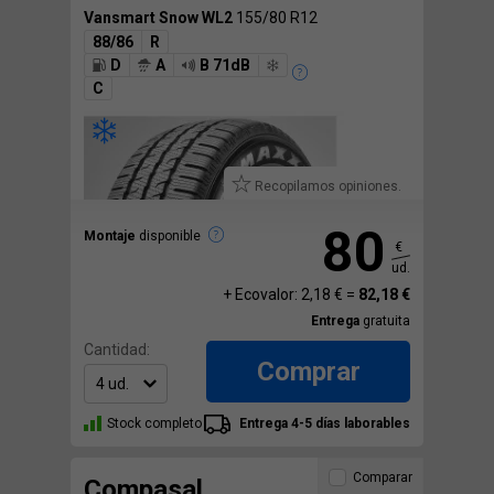
Vansmart Snow WL2
155/80 R12
88/86
R
D
A
B 71dB
C
Recopilamos opiniones.
80
Montaje
disponible
€
ud.
+ Ecovalor: 2,18 € =
82,18 €
Entrega
gratuita
Cantidad:
Comprar
Stock completo
Entrega 4-5 días laborables
Comparar
Compasal