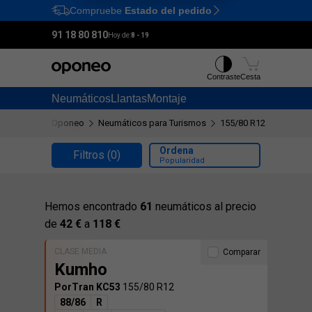
Compruebe
Estado del pedido
Ctrl
M
91 18 80 810
Hoy de:
8 - 19
Contraste
Cesta
Neumáticos
Llantas
Montaje
Oponeo
Neumáticos para Turismos
155/80 R12
Ordena
Filtros
(0)
Popularidad
Hemos encontrado
61
neumáticos al precio
de
42 €
a
118 €
CLASE MEDIA
Comparar
Kumho
PorTran KC53
155/80 R12
88/86
R