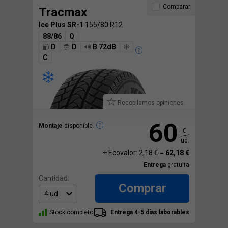
Comparar
Tracmax
Ice Plus SR-1
155/80 R12
88/86
Q
D
D
B 72dB
C
Recopilamos opiniones.
60
Montaje
disponible
€
ud.
+ Ecovalor: 2,18 € =
62,18 €
Entrega
gratuita
Cantidad:
Comprar
Stock completo
Entrega 4-5 días laborables