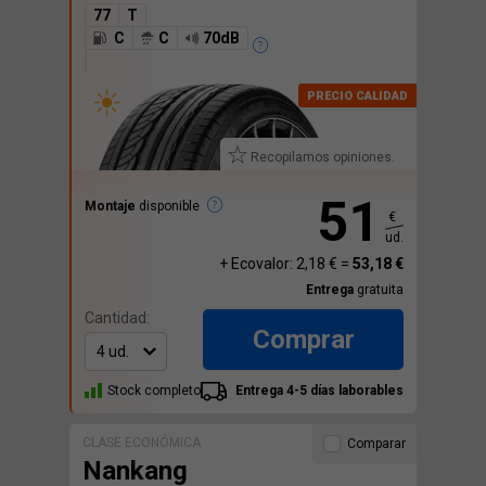
77
T
C
C
70dB
Recopilamos opiniones.
51
Montaje
disponible
€
ud.
+ Ecovalor: 2,18 € =
53,18 €
Entrega
gratuita
Cantidad:
Comprar
Stock completo
Entrega 4-5 días laborables
CLASE ECONÓMICA
Comparar
Nankang