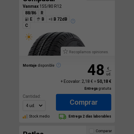
Vanmax
155/80 R12
88/86
R
E
B
B 72dB
C
Recopilamos opiniones.
48
Montaje
disponible
€
ud.
+ Ecovalor: 2,18 € =
50,18 €
Entrega
gratuita
Cantidad:
Comprar
Stock medio
Entrega 2 días laborables
Comparar