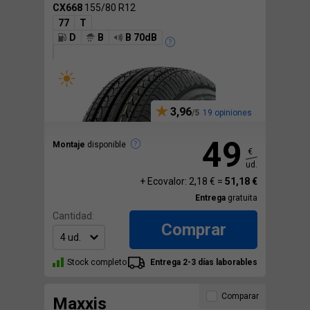
CX668
155/80 R12
77
T
D
B
B 70dB
3,96
19 opiniones
49
Montaje
disponible
€
ud.
+ Ecovalor: 2,18 € =
51,18 €
Entrega
gratuita
Cantidad:
Comprar
Stock completo
Entrega 2-3 días laborables
Comparar
Maxxis