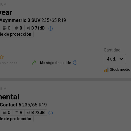
MIUM
year
 Asymmetric 3 SUV
235/65 R19
C
B
B 71dB
e de protección
Cantidad:
Montaje
disponible
 opiniones.
Stock medio
MIUM
nental
Contact 6
235/65 R19
C
A
B 72dB
e de protección