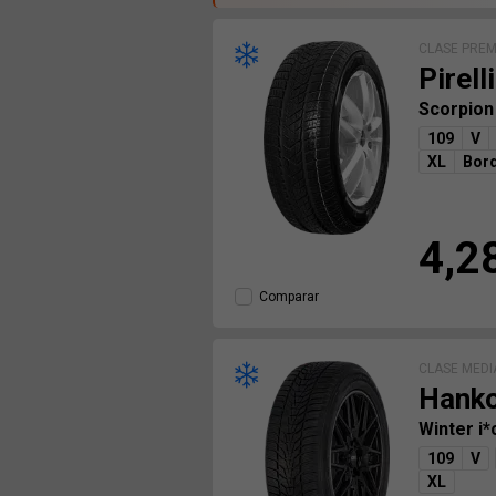
CLASE PRE
Pirelli
Scorpion
109
V
XL
Bord
4,2
Comparar
CLASE MEDI
Hank
Winter i
109
V
XL