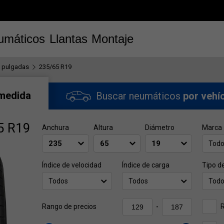
umáticos
Llantas
Montaje
 pulgadas
235/65 R19
 medida
Buscar neumáticos
por vehí
5 R19
Anchura
Altura
Diámetro
Marca
Tod
Índice de velocidad
Índice de carga
Tipo d
Todos
Todos
Tod
Rango de precios
-