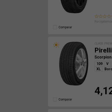
Recopilamos
Comparar
CLASE PRE
Pirelli
Scorpion
109
V
XL
Bord
4,1
Comparar