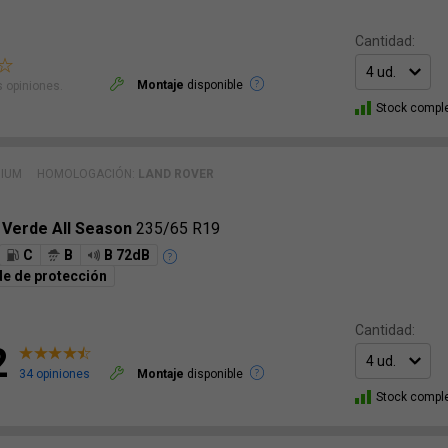
Cantidad:
Montaje
disponible
 opiniones.
Stock compl
MIUM
HOMOLOGACIÓN:
LAND ROVER
 Verde All Season
235/65 R19
C
B
B 72dB
e de protección
Cantidad:
2
34 opiniones
Montaje
disponible
Stock compl