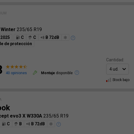
MIUM
 Winter
235/65 R19
2025
C
C
B 72dB
e de protección
Cantidad:
8
40 opiniones
Montaje
disponible
Stock bajo
A
ook
*cept evo3 X W330A
235/65 R19
C
B
B 72dB