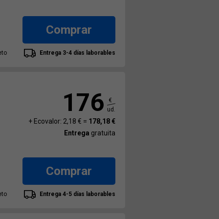
Comprar
eto
Entrega 3-4 días laborables
176
€
ud.
+ Ecovalor: 2,18 € =
178,18 €
Entrega
gratuita
Comprar
eto
Entrega 4-5 días laborables