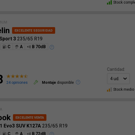
Stock compl
MIUM
lin
 Sport 3
235/65 R19
C
A
B 70dB
Cantidad:
8
24 opiniones
Montaje
disponible
Stock medio
IA
ook
S1 Evo3 SUV K127A
235/65 R19
C
A
B 72dB