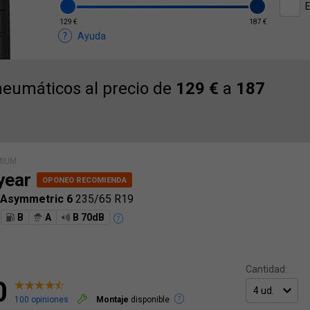
E
129 €
187 €
Ayuda
eumáticos al precio de
129 €
a
187
MIUM
year
 Asymmetric 6
235/65 R19
B
A
B 70dB
Cantidad:
0
100 opiniones
Montaje
disponible