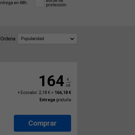
Borde de
ntrega en 48h
protección
Ordena
Popularidad
164
€
ud.
+ Ecovalor: 2,18 € =
166,18 €
Entrega
gratuita
Comprar