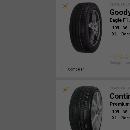
CLASE PRE
Good
Eagle F1
109
W
XL
Bord
Recopilamos
Comparar
CLASE PRE
Conti
Premium
109
W
XL
Bord