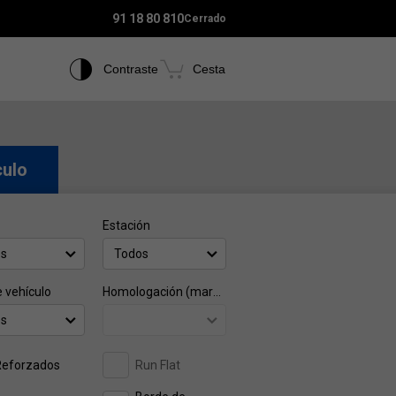
91 18 80 810
Cerrado
Contraste
Cesta
culo
Estación
os
Todos
e vehículo
Homologación (marca)
os
Reforzados
Run Flat