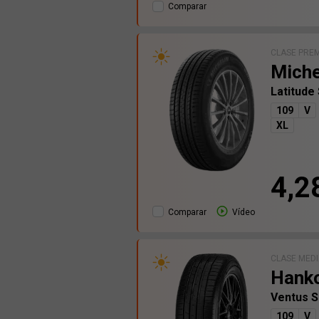
Comparar
CLASE PRE
Miche
Latitude
109
V
XL
4,2
Comparar
Vídeo
CLASE MED
Hank
Ventus 
109
V