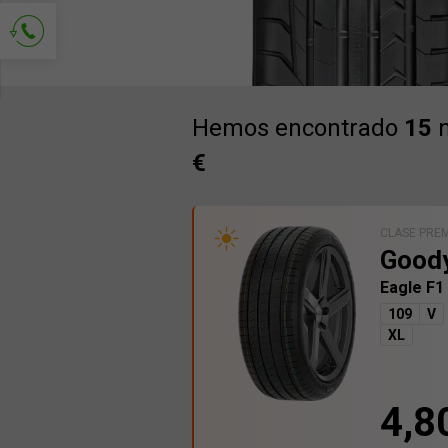
Solicitud de contacto
Hemos encontrado
15
n
€
CLASE PRE
Good
Eagle F1
109
V
XL
4,8