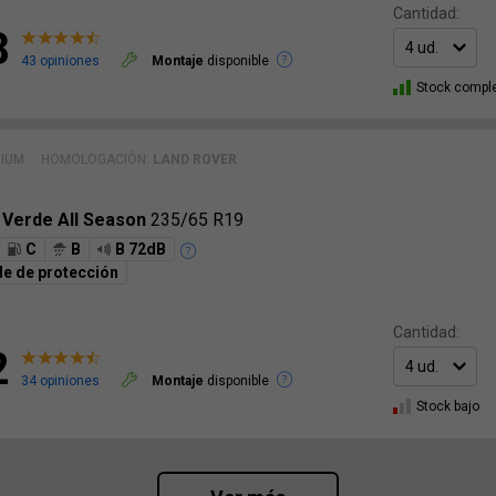
Cantidad:
8
43 opiniones
Montaje
disponible
Stock compl
MIUM
HOMOLOGACIÓN:
LAND ROVER
 Verde All Season
235/65 R19
C
B
B 72dB
e de protección
Cantidad:
2
34 opiniones
Montaje
disponible
Stock bajo