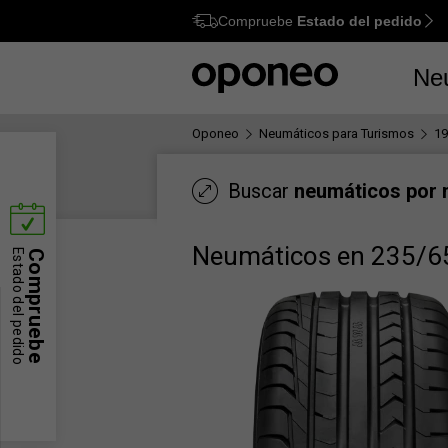
Compruebe
Estado del pedido
Ctrl
M
Ne
Oponeo
Neumáticos para Turismos
19
Buscar
neumáticos por
Neumáticos en 235/6
Estado del pedido
Compruebe