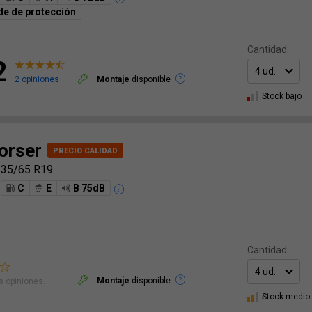
de de protección
Cantidad:
2
2 opiniones
Montaje
disponible
Stock bajo
orser
235/65 R19
C
E
B 75dB
Cantidad:
Montaje
disponible
 opiniones.
Stock medio