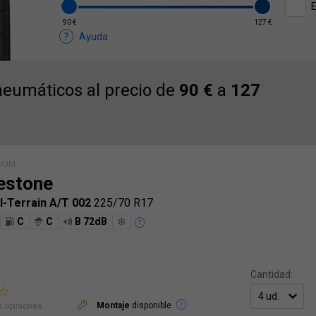
E
90 €
127 €
Ayuda
eumáticos al precio de
90 €
a
127
MIUM
estone
ll-Terrain A/T 002
225/70 R17
C
C
B 72dB
Cantidad:
Montaje
disponible
 opiniones.