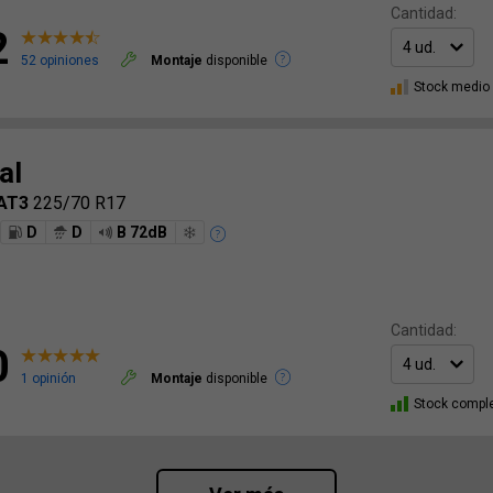
Cantidad:
2
52 opiniones
Montaje
disponible
Stock medio
al
 AT3
225/70 R17
D
D
B 72dB
Cantidad:
0
1 opinión
Montaje
disponible
Stock compl