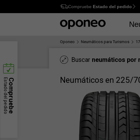
Compruebe
Estado del pedido
Ctrl
M
Ne
Oponeo
Neumáticos para Turismos
17
Buscar
neumáticos por
Neumáticos en 225/7
Estado del pedido
Compruebe