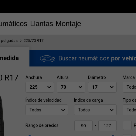
umáticos
Llantas
Montaje
 pulgadas
225/70 R17
 medida
Buscar neumáticos
por vehí
0 R17
Anchura
Altura
Diámetro
Marca
Tod
Índice de velocidad
Índice de carga
Tipo d
Todos
Todos
Tod
Rango de precios
-