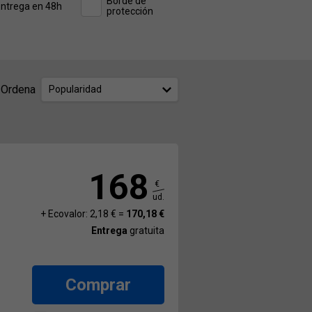
Borde de
ntrega en 48h
protección
Ordena
Popularidad
168
€
ud.
+ Ecovalor: 2,18 € =
170,18 €
Entrega
gratuita
Comprar