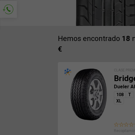
Solicitud de contacto
Hemos encontrado
18
n
€
CLASE PRE
Bridg
Dueler A
108
T
XL
Recopilamos