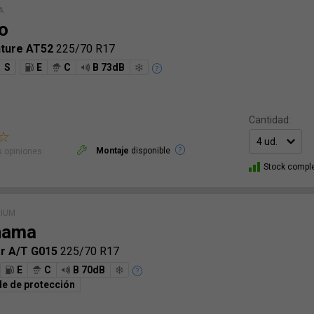
A
o
nture AT52
225/70 R17
S
E
C
B 73dB
Cantidad:
Montaje
disponible
 opiniones.
Stock compl
MIUM
hama
r A/T G015
225/70 R17
E
C
B 70dB
e de protección