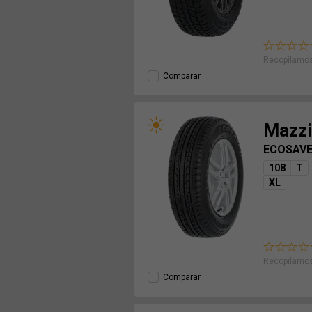
Recopilamos
Comparar
Mazzi
ECOSAV
108
T
XL
Recopilamos
Comparar