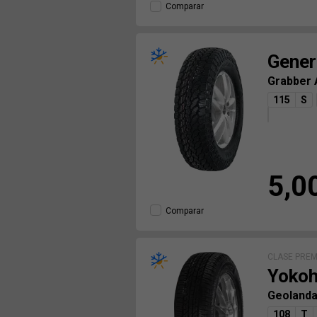
Comparar
Gener
Grabber
115
S
5,0
Comparar
CLASE PRE
Yoko
Geolanda
108
T