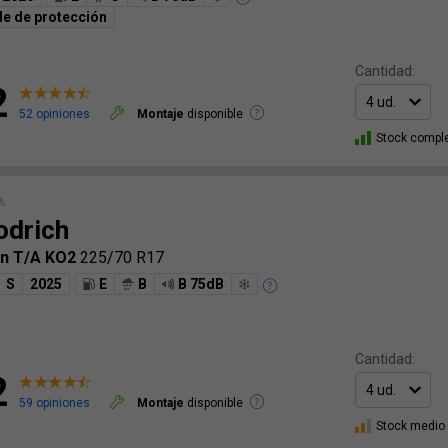
e de protección
Cantidad:
2
52 opiniones
Montaje
disponible
Stock compl
A
drich
ain T/A KO2
225/70 R17
S
2025
E
B
B 75dB
Cantidad:
2
59 opiniones
Montaje
disponible
Stock medio