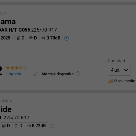
MIUM
hama
AR H/T G056
225/70 R17
2025
D
D
B 70dB
Cantidad:
2
1 opinión
Montaje
disponible
Stock medio
NÓMICA
ide
/T
225/70 R17
D
D
B 72dB