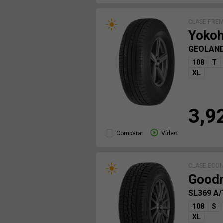
CLASE PRE
Yoko
GEOLAND
108
T
XL
3,9
Comparar
Vídeo
CLASE ECO
Goodr
SL369 A
108
S
XL