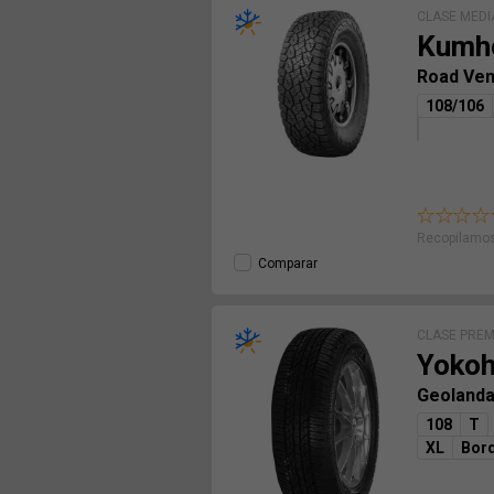
CLASE MEDI
Kumh
Road Ve
108/106
Recopilamos
Comparar
CLASE PRE
Yoko
Geolanda
108
T
XL
Bord