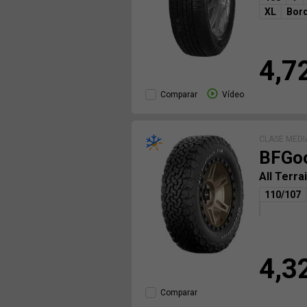
XL
Bord
4,7
Comparar
Vídeo
CLASE MEDI
BFGoo
All Terr
110/107
4,3
Comparar