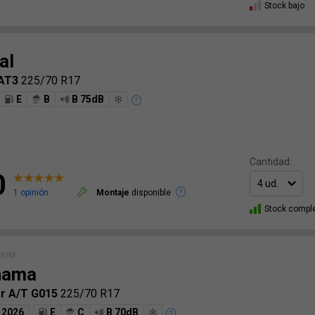
Stock bajo
al
 AT3
225/70 R17
E
B
B 75dB
Cantidad:
0
1 opinión
Montaje
disponible
Stock compl
MIUM
hama
r A/T G015
225/70 R17
2026
E
C
B 70dB