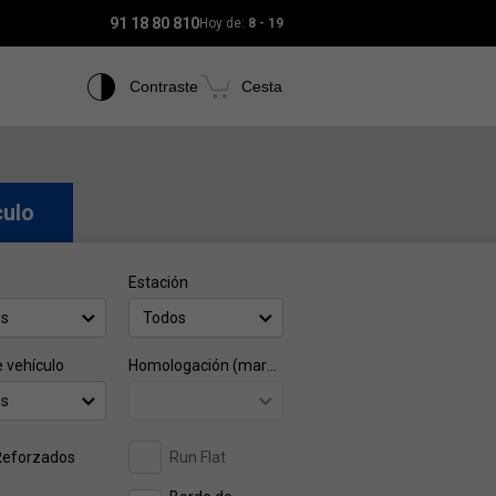
91 18 80 810
Hoy de:
8 - 19
Contraste
Cesta
culo
Estación
os
Todos
e vehículo
Homologación (marca)
os
Reforzados
Run Flat