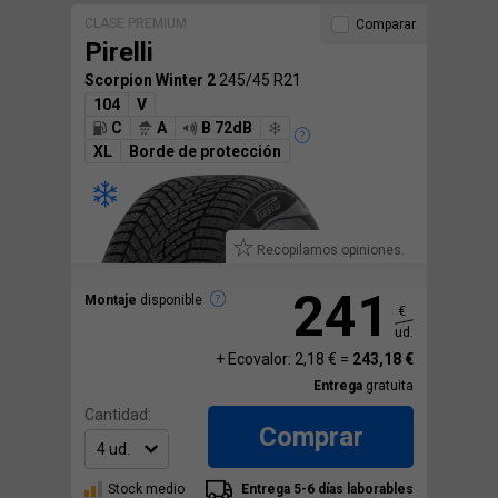
CLASE PREMIUM
Comparar
Pirelli
Scorpion Winter 2
245/45 R21
104
V
C
A
B 72dB
XL
Borde de protección
Recopilamos opiniones.
241
Montaje
disponible
€
ud.
+ Ecovalor: 2,18 € =
243,18 €
Entrega
gratuita
Cantidad:
Comprar
Stock medio
Entrega 5-6 días laborables