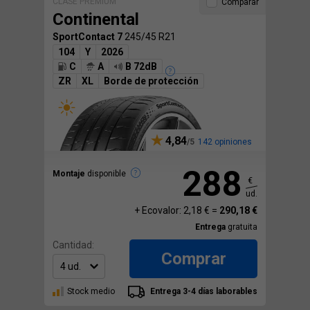
CLASE PREMIUM
Comparar
Continental
SportContact 7
245/45 R21
104
Y
2026
C
A
B 72dB
ZR
XL
Borde de protección
4,84
142 opiniones
288
Montaje
disponible
€
ud.
+ Ecovalor: 2,18 € =
290,18 €
Entrega
gratuita
Cantidad:
Comprar
Stock medio
Entrega 3-4 días laborables