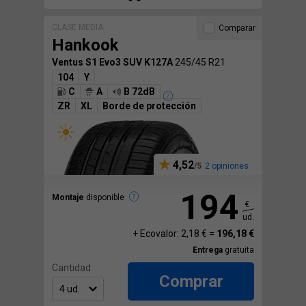
CLASE MEDIA
Comparar
Hankook
Ventus S1 Evo3 SUV K127A
245/45 R21
104
Y
C
A
B 72dB
ZR
XL
Borde de protección
4,52
2 opiniones
194
Montaje
disponible
€
ud.
+ Ecovalor: 2,18 € =
196,18 €
Entrega
gratuita
Cantidad:
Comprar