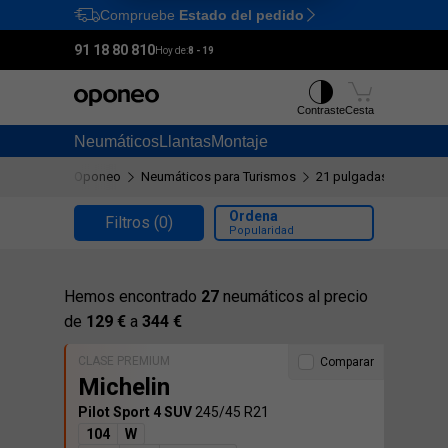
Compruebe
Estado del pedido
Ctrl
M
91 18 80 810
Hoy de:
8 - 19
Contraste
Cesta
Neumáticos
Llantas
Montaje
Oponeo
Neumáticos para Turismos
21 pulgadas
245/45
Ordena
Filtros
(0)
Popularidad
Hemos encontrado
27
neumáticos al precio
de
129 €
a
344 €
CLASE PREMIUM
Comparar
Michelin
Pilot Sport 4 SUV
245/45 R21
104
W