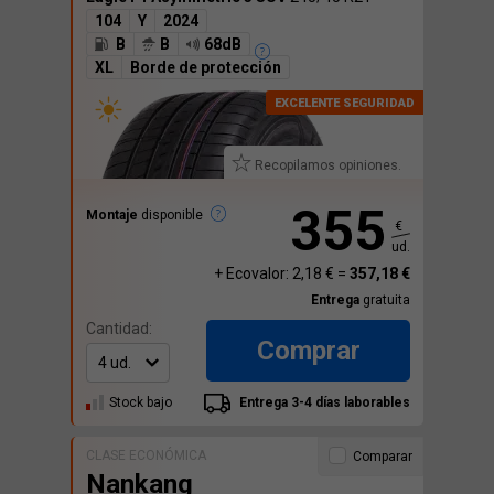
104
Y
2024
B
B
68dB
XL
Borde de protección
Recopilamos opiniones.
355
Montaje
disponible
€
ud.
+ Ecovalor: 2,18 € =
357,18 €
Entrega
gratuita
Cantidad:
Comprar
Stock bajo
Entrega 3-4 días laborables
CLASE ECONÓMICA
Comparar
Nankang