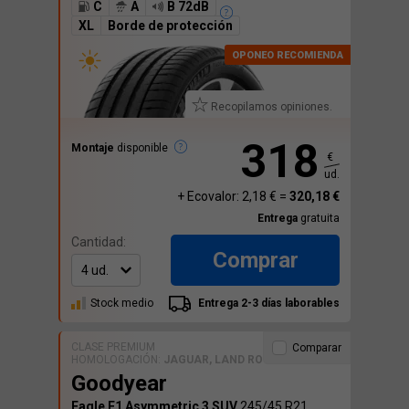
C
A
B 72dB
XL
Borde de protección
Recopilamos opiniones.
318
Montaje
disponible
€
ud.
+ Ecovalor: 2,18 € =
320,18 €
Entrega
gratuita
Cantidad:
Comprar
Stock medio
Entrega 2-3 días laborables
CLASE PREMIUM
Comparar
HOMOLOGACIÓN:
JAGUAR, LAND ROVER
Goodyear
Eagle F1 Asymmetric 3 SUV
245/45 R21