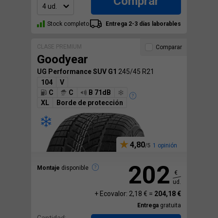
Comprar
Stock completo
Entrega 2-3 días laborables
CLASE PREMIUM
Comparar
Goodyear
UG Performance SUV G1
245/45 R21
104
V
C
C
B 71dB
XL
Borde de protección
4,80
1 opinión
202
Montaje
disponible
€
ud.
+ Ecovalor: 2,18 € =
204,18 €
Entrega
gratuita