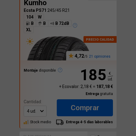
Kumho
Ecsta PS71
245/45 R21
104
W
B
B
B 72dB
XL
4,72
21 opiniones
185
Montaje
disponible
€
ud.
+ Ecovalor: 2,18 € =
187,18 €
Entrega
gratuita
Cantidad:
Comprar
Stock medio
Entrega 4-5 días laborables