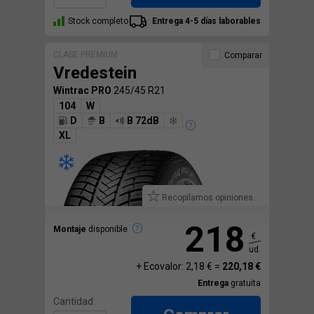
Stock completo
Entrega 4-5 días laborables
CLASE PREMIUM
Comparar
Vredestein
Wintrac PRO
245/45 R21
104
W
D
B
B 72dB
XL
Recopilamos opiniones.
218
Montaje
disponible
€
ud.
+ Ecovalor: 2,18 € =
220,18 €
Entrega
gratuita
Cantidad: