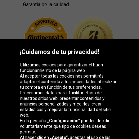
Garantía de la calidad
¡Cuidamos de tu privacidad!
Utilizamos cookies para garantizar el buen
funcionamiento de la página web.
Al aceptar todas las cookies nos permitirás
adaptar el contenido a tus necesidades al realizar
Grupo Oponeo
tu compra en función de tus preferencias.
Procesamos datos para: facilitar el uso de
nuestros sitios web, presentar contenidos y
anuncios personalizados y medirlos, crear
estadísticas y mejorar la funcionalidad del sitio
Belgique
Česká
Deutschland
Éire
web.
republika
En la pestaña
„Configuración”
puedes decidir
voluntariamente qué tipo de cookies deseas
permitir.
Al hacer clic en
„Acepto”
, aceptas el uso de las