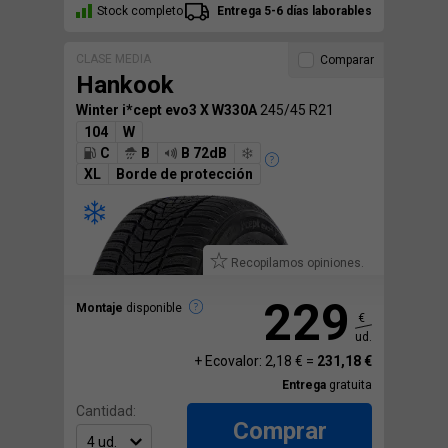
Stock completo
Entrega 5-6 días laborables
CLASE MEDIA
Comparar
Hankook
Winter i*cept evo3 X W330A
245/45 R21
104
W
C
B
B 72dB
XL
Borde de protección
Recopilamos opiniones.
229
Montaje
disponible
€
ud.
+ Ecovalor: 2,18 € =
231,18 €
Entrega
gratuita
Cantidad:
Comprar