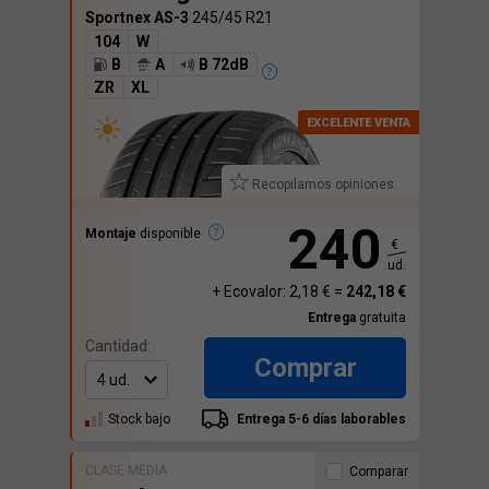
Sportnex AS-3
245/45 R21
104
W
B
A
B 72dB
ZR
XL
Recopilamos opiniones.
240
Montaje
disponible
€
ud.
+ Ecovalor: 2,18 € =
242,18 €
Entrega
gratuita
Cantidad:
Comprar
Stock bajo
Entrega 5-6 días laborables
CLASE MEDIA
Comparar