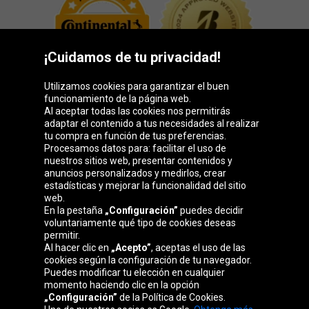
¡Cuidamos de tu privacidad!
Utilizamos cookies para garantizar el buen
funcionamiento de la página web.
Al aceptar todas las cookies nos permitirás
adaptar el contenido a tus necesidades al realizar
Grupo Oponeo
tu compra en función de tus preferencias.
Procesamos datos para: facilitar el uso de
nuestros sitios web, presentar contenidos y
anuncios personalizados y medirlos, crear
estadísticas y mejorar la funcionalidad del sitio
Belgique
Česká
Deutschland
Éire
web.
republika
En la pestaña
„Configuración”
puedes decidir
voluntariamente qué tipo de cookies deseas
permitir.
Al hacer clic en
„Acepto”
, aceptas el uso de las
France
Italia
Magyarország
Nederland
cookies según la configuración de tu navegador.
Puedes modificar tu elección en cualquier
momento haciendo clic en la opción
„Configuración”
de la Política de Cookies.