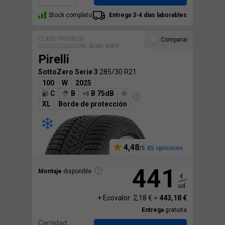
Stock completo
Entrega 3-4 días laborables
CLASE PREMIUM
Comparar
HOMOLOGACIÓN:
AUDI S/RS
Pirelli
SottoZero Serie 3
285/30 R21
100
W
2025
C
B
B 75dB
XL
Borde de protección
4,48
85 opiniones
441
Montaje
disponible
€
ud.
+ Ecovalor: 2,18 € =
443,18 €
Entrega
gratuita
Cantidad: