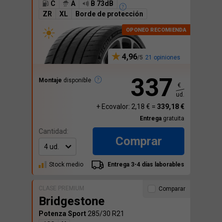
C
A
B 73dB
ZR
XL
Borde de protección
4,96
21 opiniones
337
Montaje
disponible
€
ud.
+ Ecovalor: 2,18 € =
339,18 €
Entrega
gratuita
Cantidad:
Comprar
Stock medio
Entrega 3-4 días laborables
CLASE PREMIUM
Comparar
Bridgestone
Potenza Sport
285/30 R21