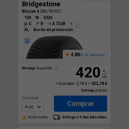
Bridgestone
Blizzak 6
285/30 R21
100
W
2026
C
B
A 72dB
XL
Borde de protección
4,88
36 opiniones
420
Montaje
disponible
€
ud.
+ Ecovalor: 2,18 € =
422,18 €
Entrega
gratuita
Cantidad:
Comprar
Stock medio
Entrega 3-4 días laborables