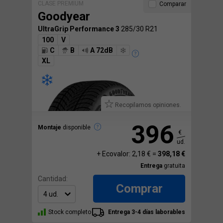
CLASE PREMIUM
Comparar
Goodyear
UltraGrip Performance 3
285/30 R21
100
V
C
B
A 72dB
XL
Recopilamos opiniones.
396
Montaje
disponible
€
ud.
+ Ecovalor: 2,18 € =
398,18 €
Entrega
gratuita
Cantidad:
Comprar
Stock completo
Entrega 3-4 días laborables