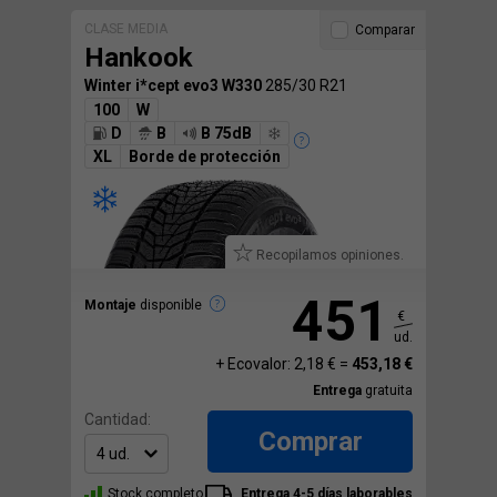
CLASE MEDIA
Comparar
Hankook
Winter i*cept evo3 W330
285/30 R21
100
W
D
B
B 75dB
XL
Borde de protección
Recopilamos opiniones.
451
Montaje
disponible
€
ud.
+ Ecovalor: 2,18 € =
453,18 €
Entrega
gratuita
Cantidad:
Comprar
Stock completo
Entrega 4-5 días laborables