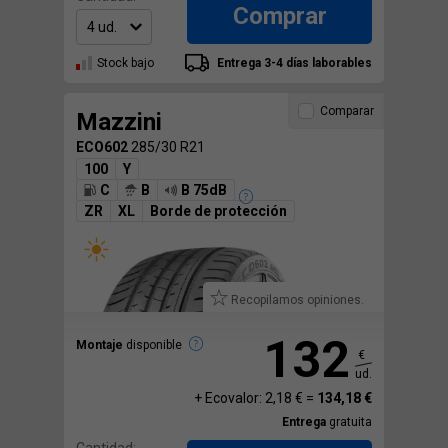
Comprar
Stock bajo
Entrega 3-4 días laborables
Comparar
Mazzini
ECO602
285/30 R21
100
Y
C
B
B 75dB
ZR
XL
Borde de protección
Recopilamos opiniones.
132
Montaje
disponible
€
ud.
+ Ecovalor: 2,18 € =
134,18 €
Entrega
gratuita