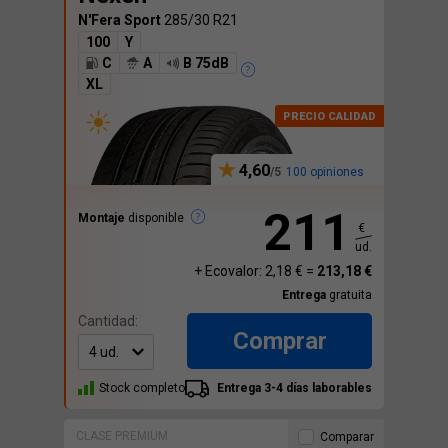
N'Fera Sport
285/30 R21
100
Y
C
A
B 75dB
XL
4,60
100 opiniones
211
Montaje
disponible
€
ud.
+ Ecovalor: 2,18 € =
213,18 €
Entrega
gratuita
Cantidad:
Comprar
Stock completo
Entrega 3-4 días laborables
CLASE PREMIUM
Comparar