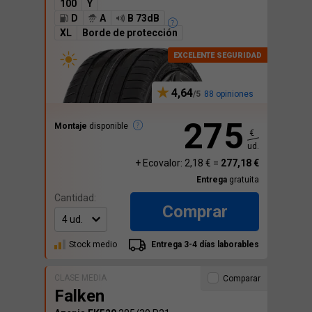
100
Y
D
A
B 73dB
XL
Borde de protección
4,64
88 opiniones
275
Montaje
disponible
€
ud.
+ Ecovalor: 2,18 € =
277,18 €
Entrega
gratuita
Cantidad:
Comprar
Stock medio
Entrega 3-4 días laborables
CLASE MEDIA
Comparar
Falken