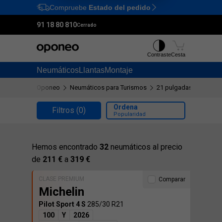
Compruebe
Estado del pedido
Ctrl
M
91 18 80 810
Cerrado
Contraste
Cesta
Neumáticos
Llantas
Montaje
Oponeo
Neumáticos para Turismos
21 pulgadas
285/30
Ordena
Filtros
(0)
Popularidad
Hemos encontrado
32
neumáticos al precio
de
211 €
a
319 €
CLASE PREMIUM
Comparar
Michelin
Pilot Sport 4 S
285/30 R21
100
Y
2026