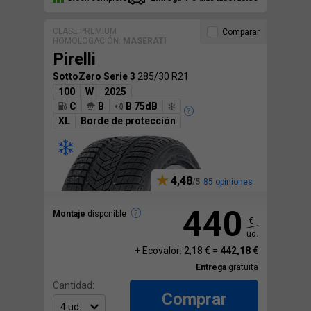
CLASE PREMIUM
Comparar
HOMOLOGACIÓN:
MASERATI
Pirelli
SottoZero Serie 3
285/30 R21
100
W
2025
C
B
B 75dB
XL
Borde de protección
4,48
85 opiniones
440
Montaje
disponible
€
ud.
+ Ecovalor: 2,18 € =
442,18 €
Entrega
gratuita
Cantidad:
Comprar