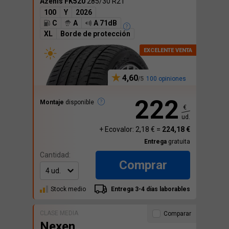
Azenis FK520
285/30 R21
100
Y
2026
C
A
A 71dB
XL
Borde de protección
4,60
100 opiniones
222
Montaje
disponible
€
ud.
+ Ecovalor: 2,18 € =
224,18 €
Entrega
gratuita
Cantidad:
Comprar
Stock medio
Entrega 3-4 días laborables
CLASE MEDIA
Comparar
Nexen