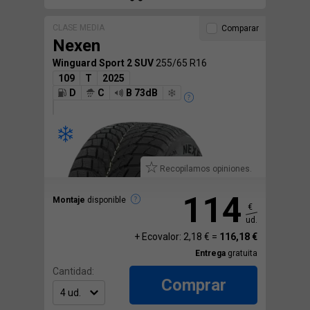
CLASE MEDIA
Comparar
Nexen
Winguard Sport 2 SUV
255/65 R16
109
T
2025
D
C
B 73dB
Recopilamos opiniones.
114
Montaje
disponible
€
ud.
+ Ecovalor: 2,18 € =
116,18 €
Entrega
gratuita
Cantidad:
Comprar