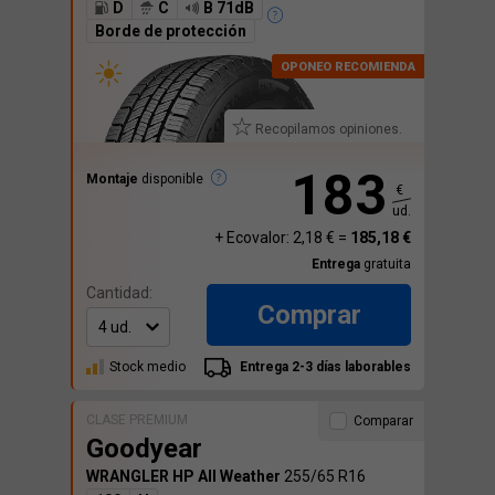
D
C
B 71dB
Borde de protección
Recopilamos opiniones.
183
Montaje
disponible
€
ud.
+ Ecovalor: 2,18 € =
185,18 €
Entrega
gratuita
Cantidad:
Comprar
Stock medio
Entrega 2-3 días laborables
CLASE PREMIUM
Comparar
Goodyear
WRANGLER HP All Weather
255/65 R16