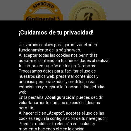
¡Cuidamos de tu privacidad!
Utilizamos cookies para garantizar el buen
funcionamiento de la página web.
Al aceptar todas las cookies nos permitirás
adaptar el contenido a tus necesidades al realizar
Grupo Oponeo
tu compra en función de tus preferencias.
Procesamos datos para: facilitar el uso de
nuestros sitios web, presentar contenidos y
anuncios personalizados y medirlos, crear
estadísticas y mejorar la funcionalidad del sitio
Belgique
Česká
Deutschland
Éire
web.
republika
En la pestaña
„Configuración”
puedes decidir
voluntariamente qué tipo de cookies deseas
permitir.
Al hacer clic en
„Acepto”
, aceptas el uso de las
France
Italia
Magyarország
Nederland
cookies según la configuración de tu navegador.
Puedes modificar tu elección en cualquier
momento haciendo clic en la opción