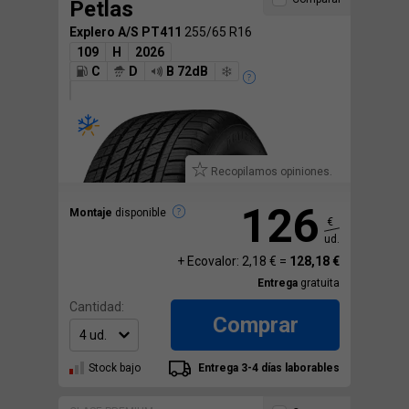
Petlas
Explero A/S PT411
255/65 R16
109
H
2026
C
D
B 72dB
Recopilamos opiniones.
126
Montaje
disponible
€
ud.
+ Ecovalor: 2,18 € =
128,18 €
Entrega
gratuita
Cantidad:
Comprar
Stock bajo
Entrega 3-4 días laborables