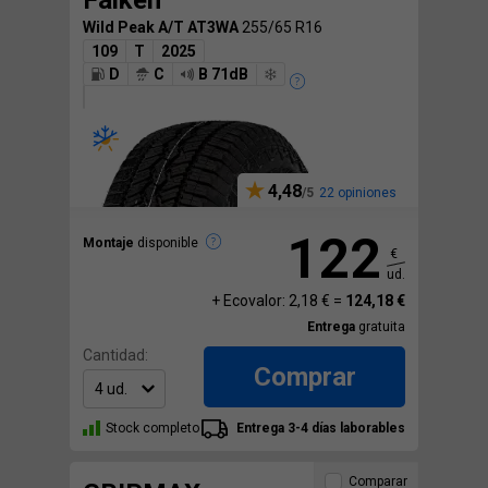
Falken
Wild Peak A/T AT3WA
255/65 R16
109
T
2025
D
C
B 71dB
4,48
22 opiniones
122
Montaje
disponible
€
ud.
+ Ecovalor: 2,18 € =
124,18 €
Entrega
gratuita
Cantidad:
Comprar
Stock completo
Entrega 3-4 días laborables
Comparar