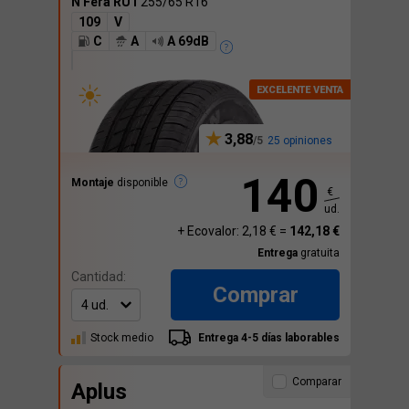
N'Fera RU1
255/65 R16
109
V
C
A
A 69dB
3,88
25 opiniones
140
Montaje
disponible
€
ud.
+ Ecovalor: 2,18 € =
142,18 €
Entrega
gratuita
Cantidad:
Comprar
Stock medio
Entrega 4-5 días laborables
Comparar
Aplus