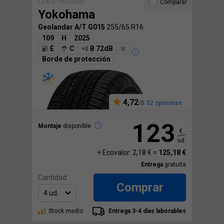
CLASE PREMIUM
Comparar
Yokohama
Geolandar A/T G015
255/65 R16
109
H
2025
E
C
B 72dB
Borde de protección
4,72
52 opiniones
123
Montaje
disponible
€
ud.
+ Ecovalor: 2,18 € =
125,18 €
Entrega
gratuita
Cantidad:
Comprar
Stock medio
Entrega 3-4 días laborables