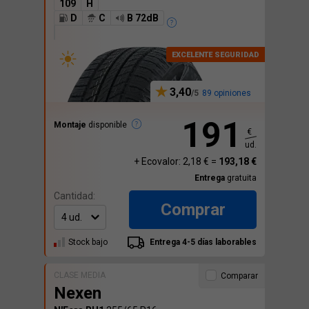
109
H
D
C
B 72dB
3,40
89 opiniones
191
Montaje
disponible
€
ud.
+ Ecovalor: 2,18 € =
193,18 €
Entrega
gratuita
Cantidad:
Comprar
Stock bajo
Entrega 4-5 días laborables
CLASE MEDIA
Comparar
Nexen