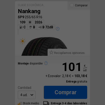
CLASE ECONÓMICA
Comparar
Nankang
SP9
255/65 R16
109
H
2026
C
B
B 72dB
Recopilamos opiniones.
101
Montaje
disponible
€
ud.
+ Ecovalor: 2,18 € =
103,18 €
Entrega
gratuita
Cantidad:
Comprar
Stock medio
Entrega 3-4 días laborables