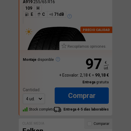
A919
255/65 R16
109
H
E
C
71dB
Recopilamos opiniones.
97
Montaje
disponible
€
ud.
+ Ecovalor: 2,18 € =
99,18 €
Entrega
gratuita
Cantidad:
Comprar
Stock completo
Entrega 4-5 días laborables
CLASE MEDIA
Comparar