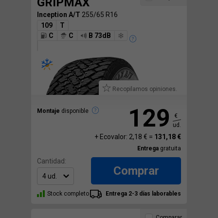
GRIPMAX
Inception A/T
255/65 R16
109
T
C
C
B 73dB
Recopilamos opiniones.
129
Montaje
disponible
€
ud.
+ Ecovalor: 2,18 € =
131,18 €
Entrega
gratuita
Cantidad:
Comprar
Stock completo
Entrega 2-3 días laborables
Comparar