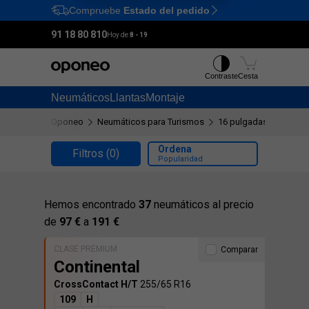
Compruebe
Estado del pedido
Ctrl
M
91 18 80 810
Hoy de:
8 - 19
Contraste
Cesta
Neumáticos
Llantas
Montaje
Oponeo
Neumáticos para Turismos
16 pulgadas
255/65
Ordena
Filtros
(0)
Popularidad
Hemos encontrado
37
neumáticos al precio
de
97 €
a
191 €
CLASE PREMIUM
Comparar
Continental
CrossContact H/T
255/65 R16
109
H