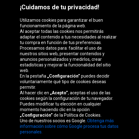
¡Cuidamos de tu privacidad!
Utilizamos cookies para garantizar el buen
funcionamiento de la página web.
Al aceptar todas las cookies nos permitirás
adaptar el contenido a tus necesidades al realizar
Grupo Oponeo
tu compra en función de tus preferencias.
Procesamos datos para: facilitar el uso de
nuestros sitios web, presentar contenidos y
anuncios personalizados y medirlos, crear
estadísticas y mejorar la funcionalidad del sitio
Belgique
Česká
Deutschland
Éire
web.
republika
En la pestaña
„Configuración”
puedes decidir
voluntariamente qué tipo de cookies deseas
permitir.
Al hacer clic en
„Acepto”
, aceptas el uso de las
France
Italia
Magyarország
Nederland
cookies según la configuración de tu navegador.
Puedes modificar tu elección en cualquier
momento haciendo clic en la opción
„Configuración”
de la Política de Cookies.
Uno de nuestros socios es Google.
Obtenga más
Österreich
Polska
Slovenská
United
información sobre cómo Google procesa tus datos
republika
Kingdom
personales.