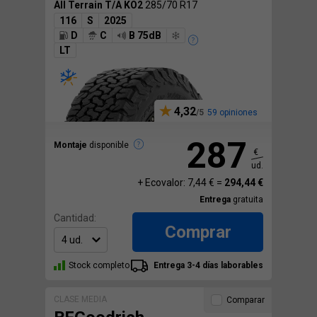
All Terrain T/A KO2
285/70 R17
116
S
2025
D
C
B 75dB
LT
4,32
59 opiniones
287
Montaje
disponible
€
ud.
+ Ecovalor: 7,44 € =
294,44 €
Entrega
gratuita
Cantidad:
Comprar
Stock completo
Entrega 3-4 días laborables
CLASE MEDIA
Comparar