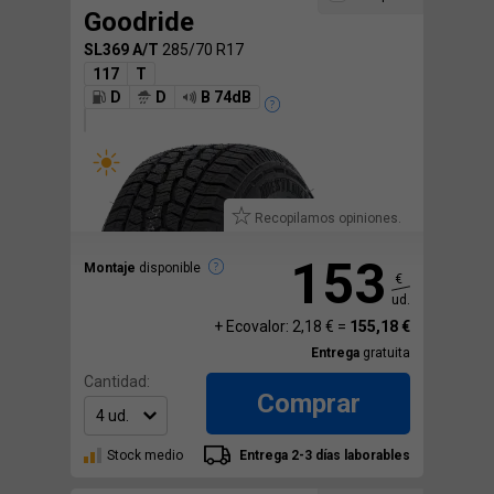
Goodride
SL369 A/T
285/70 R17
117
T
D
D
B 74dB
Recopilamos opiniones.
153
Montaje
disponible
€
ud.
+ Ecovalor: 2,18 € =
155,18 €
Entrega
gratuita
Cantidad:
Comprar
Stock medio
Entrega 2-3 días laborables