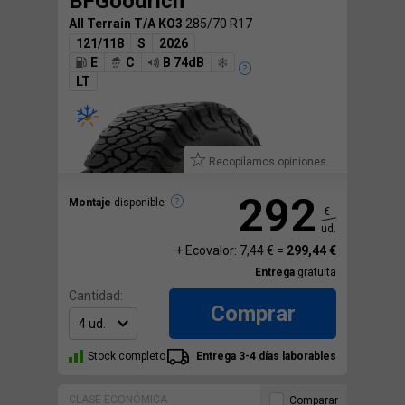
BFGoodrich
All Terrain T/A KO3
285/70 R17
121/118
S
2026
E
C
B 74dB
LT
Recopilamos opiniones.
292
Montaje
disponible
€
ud.
+ Ecovalor: 7,44 € =
299,44 €
Entrega
gratuita
Cantidad:
Comprar
Stock completo
Entrega 3-4 días laborables
CLASE ECONÓMICA
Comparar