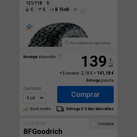
121/118
S
C
E
B 75dB
Recopilamos opiniones.
139
Montaje
disponible
€
ud.
+ Ecovalor: 2,18 € =
141,18 €
Entrega
gratuita
Cantidad:
Comprar
Stock medio
Entrega 2-3 días laborables
CLASE MEDIA
Comparar
BFGoodrich