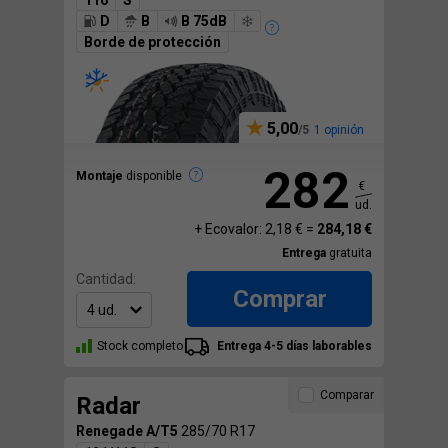
116
S
D
B
B 75dB
Borde de protección
5,00
1 opinión
282
Montaje
disponible
€
ud.
+ Ecovalor: 2,18 € =
284,18 €
Entrega
gratuita
Cantidad:
Comprar
Stock completo
Entrega 4-5 días laborables
Comparar
Radar
Renegade A/T5
285/70 R17