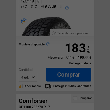
121/118
S
C
C
B 75dB
Recopilamos opiniones.
183
Montaje
disponible
€
ud.
+ Ecovalor: 7,44 € =
190,44 €
Entrega
gratuita
Cantidad:
Comprar
Stock medio
Entrega 2-3 días laborables
Comparar
Comforser
CF1100
285/70 R17