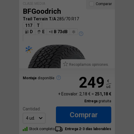
CLASE MEDIA
Comparar
BFGoodrich
Trail Terrain T/A
285/70 R17
117
T
D
E
B 73dB
Recopilamos opiniones.
249
Montaje
disponible
€
ud.
+ Ecovalor: 2,18 € =
251,18 €
Entrega
gratuita
Cantidad:
Comprar
Stock completo
Entrega 2-3 días laborables