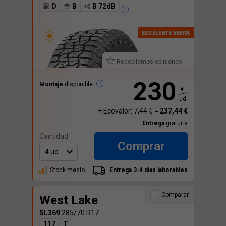
D
B
B 72dB
Recopilamos opiniones.
230
Montaje
disponible
€
ud.
+ Ecovalor: 7,44 € =
237,44 €
Entrega
gratuita
Cantidad:
Comprar
Stock medio
Entrega 3-4 días laborables
Comparar
West Lake
SL369
285/70 R17
117
T