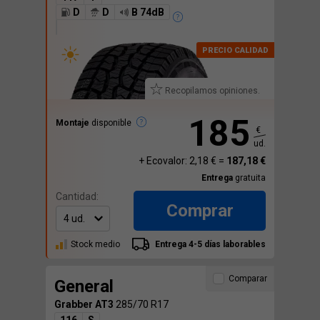
D
D
B 74dB
Recopilamos opiniones.
185
Montaje
disponible
€
ud.
+ Ecovalor: 2,18 € =
187,18 €
Entrega
gratuita
Cantidad:
Comprar
Stock medio
Entrega 4-5 días laborables
Comparar
General
Grabber AT3
285/70 R17