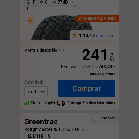
F
C
77dB
LT
4,40
8 opiniones
241
Montaje
disponible
€
ud.
+ Ecovalor: 7,44 € =
248,44 €
Entrega
gratuita
Cantidad:
Comprar
Stock completo
Entrega 2-3 días laborables
Comparar
Greentrac
RoughMaster X/T
285/70 R17
121/118
S