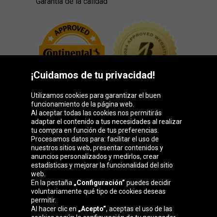
Garantía de la calidad
¡Cuidamos de tu privacidad!
Utilizamos cookies para garantizar el buen
funcionamiento de la página web.
Al aceptar todas las cookies nos permitirás
adaptar el contenido a tus necesidades al realizar
Grupo Oponeo
tu compra en función de tus preferencias.
Procesamos datos para: facilitar el uso de
nuestros sitios web, presentar contenidos y
anuncios personalizados y medirlos, crear
estadísticas y mejorar la funcionalidad del sitio
Belgique
Česká
Deutschland
Éire
web.
republika
En la pestaña
„Configuración”
puedes decidir
voluntariamente qué tipo de cookies deseas
permitir.
Al hacer clic en
„Acepto”
, aceptas el uso de las
France
Italia
Magyarország
Nederland