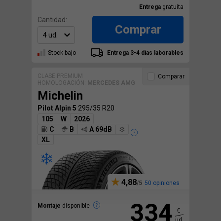
Entrega
gratuita
Cantidad:
Comprar
Stock bajo
Entrega 3-4 días laborables
CLASE PREMIUM
Comparar
HOMOLOGACIÓN:
MERCEDES AMG
Michelin
Pilot Alpin 5
295/35 R20
105
W
2026
C
B
A 69dB
XL
4,88
50 opiniones
334
Montaje
disponible
€
ud.