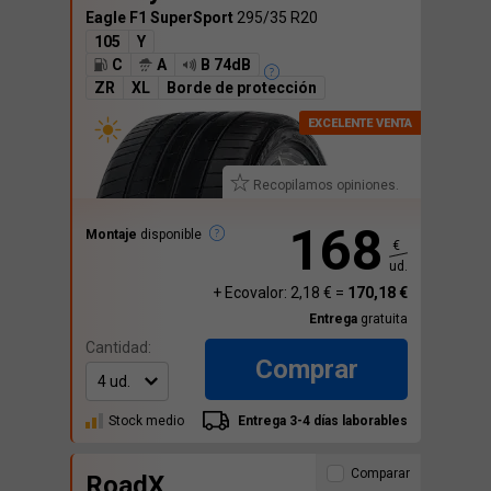
Eagle F1 SuperSport
295/35 R20
105
Y
C
A
B 74dB
ZR
XL
Borde de protección
Recopilamos opiniones.
168
Montaje
disponible
€
ud.
+ Ecovalor: 2,18 € =
170,18 €
Entrega
gratuita
Cantidad:
Comprar
Stock medio
Entrega 3-4 días laborables
Comparar
RoadX