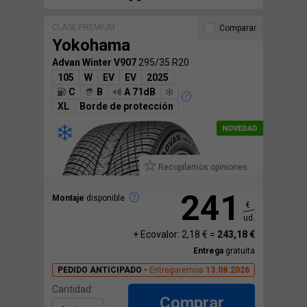
CLASE PREMIUM
Comparar
Yokohama
Advan Winter V907
295/35 R20
105
W
EV
EV
2025
C
B
A 71dB
XL
Borde de protección
Recopilamos opiniones.
241
Montaje
disponible
€
ud.
+ Ecovalor: 2,18 € =
243,18 €
Entrega
gratuita
PEDIDO ANTICIPADO -
Entregaremos
13.08.2026
Cantidad:
Comprar