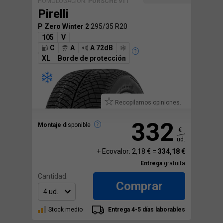
HOMOLOGACIÓN:
PORSCHE 911
Pirelli
P Zero Winter 2
295/35 R20
105
V
C
A
A 72dB
XL
Borde de protección
Recopilamos opiniones.
332
Montaje
disponible
€
ud.
+ Ecovalor: 2,18 € =
334,18 €
Entrega
gratuita
Cantidad:
Comprar
Stock medio
Entrega 4-5 días laborables