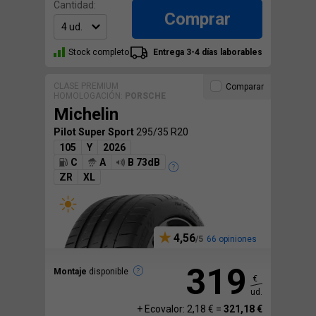
Cantidad:
Comprar
Stock completo
Entrega 3-4 días laborables
CLASE PREMIUM
Comparar
HOMOLOGACIÓN:
PORSCHE
Michelin
Pilot Super Sport
295/35 R20
105
Y
2026
C
A
B 73dB
ZR
XL
4,56
66 opiniones
319
Montaje
disponible
€
ud.
+ Ecovalor: 2,18 € =
321,18 €