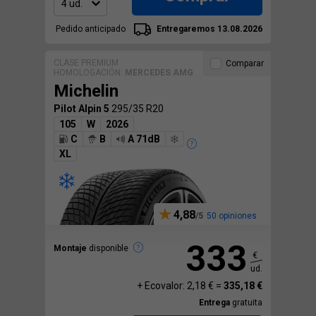
Pedido anticipado
Entregaremos 13.08.2026
CLASE PREMIUM
Comparar
HOMOLOGACIÓN:
MERCEDES AMG
Michelin
Pilot Alpin 5
295/35 R20
105
W
2026
C
B
A 71dB
XL
4,88
50 opiniones
333
Montaje
disponible
€
ud.
+ Ecovalor: 2,18 € =
335,18 €
Entrega
gratuita