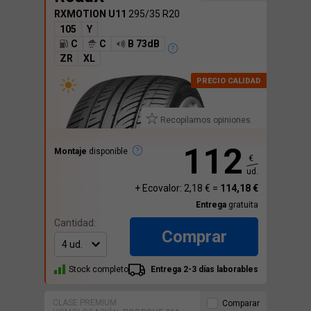
RXMOTION U11
295/35 R20
105
Y
C
C
B 73dB
ZR
XL
Recopilamos opiniones.
112
Montaje
disponible
€
ud.
+ Ecovalor: 2,18 € =
114,18 €
Entrega
gratuita
Cantidad:
Comprar
Stock completo
Entrega 2-3 días laborables
CLASE PREMIUM
Comparar