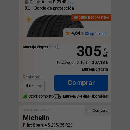
C
A
B 73dB
XL
Borde de protección
4,64
88 opiniones
305
Montaje
disponible
€
ud.
+ Ecovalor: 2,18 € =
307,18 €
Entrega
gratuita
Cantidad:
Comprar
Stock completo
Entrega 3-4 días laborables
CLASE PREMIUM
Comparar
Michelin
Pilot Sport 4 S
295/35 R20