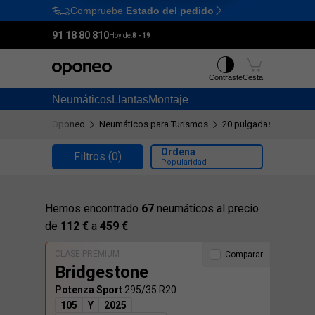
Compruebe
Estado del pedido
Ctrl
M
91 18 80 810
Hoy de:
8 - 19
Contraste
Cesta
Neumáticos
Llantas
Montaje
Oponeo
Neumáticos para Turismos
20 pulgadas
295/35
Ordena
Filtros
(0)
Popularidad
Hemos encontrado
67
neumáticos al precio
de
112 €
a
459 €
CLASE PREMIUM
Comparar
Bridgestone
Potenza Sport
295/35 R20
105
Y
2025