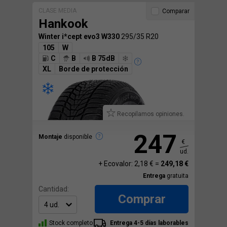
CLASE MEDIA
Comparar
Hankook
Winter i*cept evo3 W330
295/35 R20
105
W
C
B
B 75dB
XL
Borde de protección
Recopilamos opiniones.
247
Montaje
disponible
€
ud.
+ Ecovalor: 2,18 € =
249,18 €
Entrega
gratuita
Cantidad:
Comprar
Stock completo
Entrega 4-5 días laborables