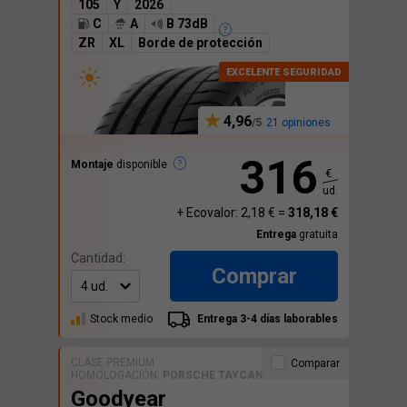
105
Y
2026
C
A
B 73dB
ZR
XL
Borde de protección
4,96
21 opiniones
316
Montaje
disponible
€
ud.
+ Ecovalor: 2,18 € =
318,18 €
Entrega
gratuita
Cantidad:
Comprar
Stock medio
Entrega 3-4 días laborables
CLASE PREMIUM
Comparar
HOMOLOGACIÓN:
PORSCHE TAYCAN
Goodyear