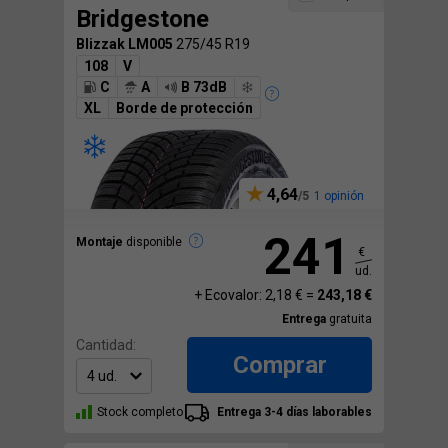
Bridgestone
Blizzak LM005
275/45 R19
108
V
C
A
B 73dB
XL
Borde de protección
4,64
1 opinión
241
Montaje
disponible
€
ud.
+ Ecovalor: 2,18 € =
243,18 €
Entrega
gratuita
Cantidad:
Comprar
Stock completo
Entrega 3-4 días laborables