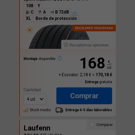
108
Y
C
A
B 72dB
XL
Borde de protección
Recopilamos opiniones.
168
Montaje
disponible
€
ud.
+ Ecovalor: 2,18 € =
170,18 €
Entrega
gratuita
Cantidad:
Comprar
Stock medio
Entrega 4-5 días laborables
Comparar
Laufenn