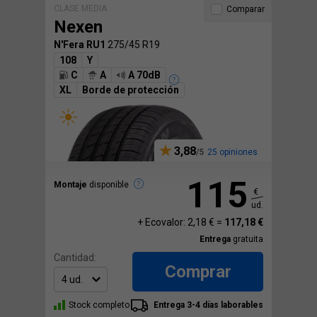
CLASE MEDIA
Comparar
Nexen
N'Fera RU1
275/45 R19
108
Y
C
A
A 70dB
XL
Borde de protección
3,88
25 opiniones
115
Montaje
disponible
€
ud.
+ Ecovalor: 2,18 € =
117,18 €
Entrega
gratuita
Cantidad:
Comprar
Stock completo
Entrega 3-4 días laborables