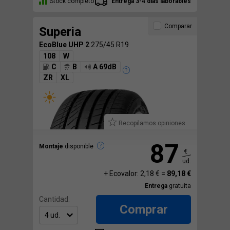
Stock completo
Entrega 3-4 días laborables
Comparar
Superia
EcoBlue UHP 2
275/45 R19
108
W
C
B
A 69dB
ZR
XL
Recopilamos opiniones.
87
Montaje
disponible
€
ud.
+ Ecovalor: 2,18 € =
89,18 €
Entrega
gratuita
Cantidad:
Comprar