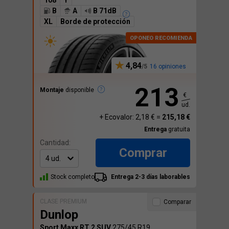
108
Y
B
A
B 71dB
XL
Borde de protección
4,84
16 opiniones
213
Montaje
disponible
€
ud.
+ Ecovalor: 2,18 € =
215,18 €
Entrega
gratuita
Cantidad:
Comprar
Stock completo
Entrega 2-3 días laborables
CLASE PREMIUM
Comparar
Dunlop
Sport Maxx RT 2 SUV
275/45 R19