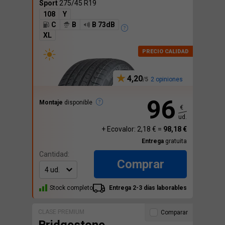
Sport
275/45 R19
108
Y
C
B
B 73dB
XL
4,20
2 opiniones
96
Montaje
disponible
€
ud.
+ Ecovalor: 2,18 € =
98,18 €
Entrega
gratuita
Cantidad:
Comprar
Stock completo
Entrega 2-3 días laborables
CLASE PREMIUM
Comparar