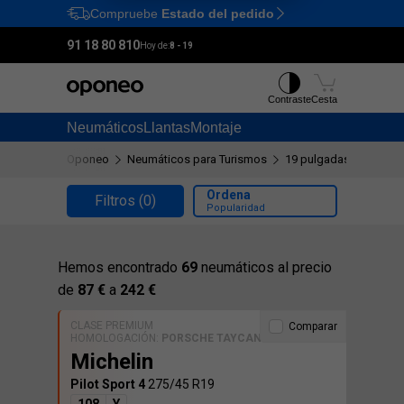
Compruebe
Estado del pedido
Ctrl
M
91 18 80 810
Hoy de:
8 - 19
Contraste
Cesta
Neumáticos
Llantas
Montaje
Oponeo
Neumáticos para Turismos
19 pulgadas
275/45
Ordena
Filtros
(0)
Popularidad
Hemos encontrado
69
neumáticos al precio
de
87 €
a
242 €
CLASE PREMIUM
Comparar
HOMOLOGACIÓN:
PORSCHE TAYCAN
Michelin
Pilot Sport 4
275/45 R19