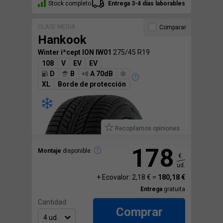
Stock completo
Entrega 3-4 días laborables
CLASE MEDIA
Comparar
Hankook
Winter i*cept ION IW01
275/45 R19
108
V
EV
EV
D
B
A 70dB
XL
Borde de protección
Recopilamos opiniones.
178
Montaje
disponible
€
ud.
+ Ecovalor: 2,18 € =
180,18 €
Entrega
gratuita
Cantidad:
Comprar