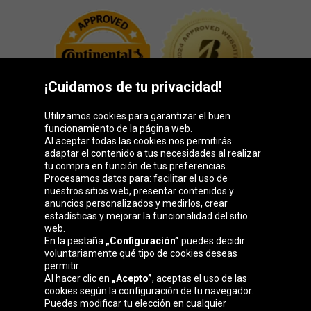
¡Cuidamos de tu privacidad!
Utilizamos cookies para garantizar el buen
funcionamiento de la página web.
Al aceptar todas las cookies nos permitirás
adaptar el contenido a tus necesidades al realizar
Grupo Oponeo
tu compra en función de tus preferencias.
Procesamos datos para: facilitar el uso de
nuestros sitios web, presentar contenidos y
anuncios personalizados y medirlos, crear
estadísticas y mejorar la funcionalidad del sitio
Belgique
Česká
Deutschland
Éire
web.
republika
En la pestaña
„Configuración”
puedes decidir
voluntariamente qué tipo de cookies deseas
permitir.
Al hacer clic en
„Acepto”
, aceptas el uso de las
France
Italia
Magyarország
Nederland
cookies según la configuración de tu navegador.
Puedes modificar tu elección en cualquier