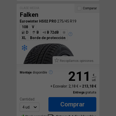
CLASE MEDIA
Comparar
Falken
Eurowinter HS02 PRO
275/45 R19
108
V
D
B
B 72dB
XL
Borde de protección
Recopilamos opiniones.
211
Montaje
disponible
€
ud.
+ Ecovalor: 2,18 € =
213,18 €
Entrega
gratuita
Cantidad:
Comprar