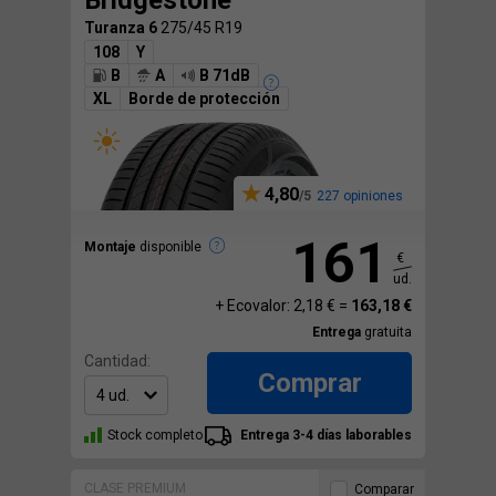
Bridgestone
Turanza 6
275/45 R19
108
Y
B
A
B 71dB
XL
Borde de protección
4,80
227 opiniones
161
Montaje
disponible
€
ud.
+ Ecovalor: 2,18 € =
163,18 €
Entrega
gratuita
Cantidad:
Comprar
Stock completo
Entrega 3-4 días laborables
CLASE PREMIUM
Comparar