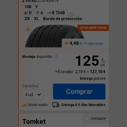
Z Fit EQ
275/45 R19
108
Y
D
A
B 73dB
ZR
XL
Borde de protección
4,48
19 opiniones
125
Montaje
disponible
€
ud.
+ Ecovalor: 2,18 € =
127,18 €
Entrega
gratuita
Cantidad:
Comprar
Stock medio
Entrega 4-5 días laborables
Comparar
Tomket