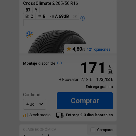
CrossClimate 2
205/50 R16
87
Y
C
B
A 69dB
4,80
121 opiniones
171
Montaje
disponible
€
ud.
+ Ecovalor: 2,18 € =
173,18 €
Entrega
gratuita
Cantidad:
Comprar
Stock medio
Entrega 2-3 días laborables
CLASE ECONÓMICA
Comparar