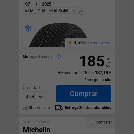
87
H
2025
D
B
B 72dB
4,52
58 opiniones
185
Montaje
disponible
€
ud.
+ Ecovalor: 2,18 € =
187,18 €
Entrega
gratuita
Cantidad:
Comprar
Stock medio
Entrega 3-4 días laborables
CLASE PREMIUM
Comparar
Michelin