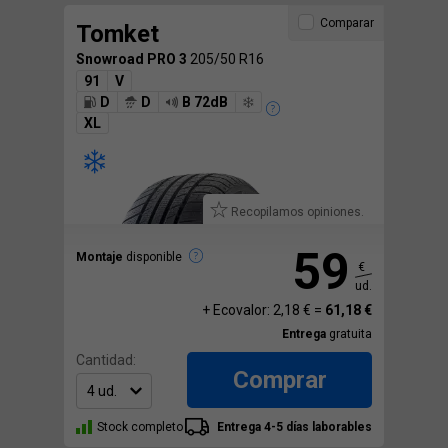
Comparar
Tomket
Snowroad PRO 3
205/50 R16
91
V
D
D
B 72dB
XL
Recopilamos opiniones.
59
Montaje
disponible
€
ud.
+ Ecovalor: 2,18 € =
61,18 €
Entrega
gratuita
Cantidad:
Comprar
Stock completo
Entrega 4-5 días laborables