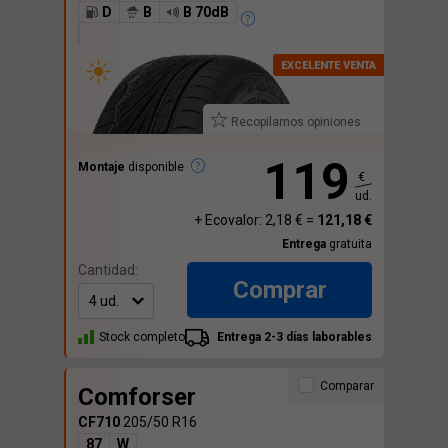
D
B
B 70dB
Recopilamos opiniones.
119
Montaje
disponible
€
ud.
+ Ecovalor: 2,18 € =
121,18 €
Entrega
gratuita
Cantidad:
Comprar
Stock completo
Entrega 2-3 días laborables
Comparar
Comforser
CF710
205/50 R16
87
W