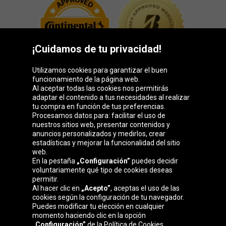
¡Cuidamos de tu privacidad!
Utilizamos cookies para garantizar el buen
funcionamiento de la página web.
Al aceptar todas las cookies nos permitirás
adaptar el contenido a tus necesidades al realizar
Grupo Oponeo
tu compra en función de tus preferencias.
Procesamos datos para: facilitar el uso de
nuestros sitios web, presentar contenidos y
anuncios personalizados y medirlos, crear
estadísticas y mejorar la funcionalidad del sitio
Belgique
Česká
Deutschland
Éire
web.
republika
En la pestaña
„Configuración”
puedes decidir
voluntariamente qué tipo de cookies deseas
permitir.
Al hacer clic en
„Acepto”
, aceptas el uso de las
France
Italia
Magyarország
Nederland
cookies según la configuración de tu navegador.
Puedes modificar tu elección en cualquier
momento haciendo clic en la opción
„Configuración”
de la Política de Cookies.