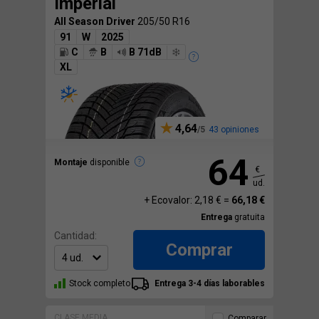
Imperial
All Season Driver
205/50 R16
91
W
2025
C
B
B 71dB
XL
4,64
43 opiniones
64
Montaje
disponible
€
ud.
+ Ecovalor: 2,18 € =
66,18 €
Entrega
gratuita
Cantidad:
Comprar
Stock completo
Entrega 3-4 días laborables
CLASE MEDIA
Comparar