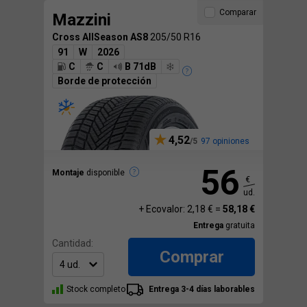
Comparar
Mazzini
Cross AllSeason AS8
205/50 R16
91
W
2026
C
C
B 71dB
Borde de protección
4,52
97 opiniones
56
Montaje
disponible
€
ud.
+ Ecovalor: 2,18 € =
58,18 €
Entrega
gratuita
Cantidad:
Comprar
Stock completo
Entrega 3-4 días laborables