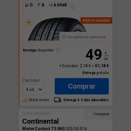
D
B
A 69dB
Recopilamos opiniones.
49
Montaje
disponible
€
ud.
+ Ecovalor: 2,18 € =
51,18 €
Entrega
gratuita
Cantidad:
Comprar
Stock medio
Entrega 2-3 días laborables
CLASE PREMIUM
Comparar
Continental
WinterContact TS 860
205/50 R16