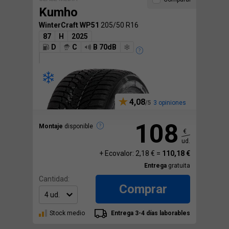
Kumho
WinterCraft WP51
205/50 R16
87
H
2025
D
C
B 70dB
4,08
3 opiniones
108
Montaje
disponible
€
ud.
+ Ecovalor: 2,18 € =
110,18 €
Entrega
gratuita
Cantidad:
Comprar
Stock medio
Entrega 3-4 días laborables