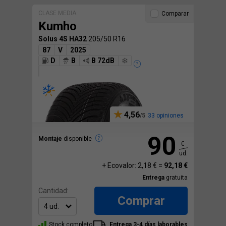
CLASE MEDIA
Comparar
Kumho
Solus 4S HA32
205/50 R16
87
V
2025
D
B
B 72dB
4,56
33 opiniones
90
Montaje
disponible
€
ud.
+ Ecovalor: 2,18 € =
92,18 €
Entrega
gratuita
Cantidad:
Comprar
Stock completo
Entrega 3-4 días laborables