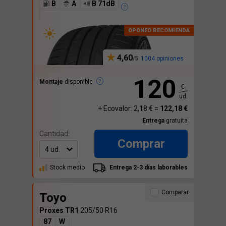
B
A
B 71dB
4,60
1004 opiniones
120
Montaje
disponible
€
ud.
+ Ecovalor: 2,18 € =
122,18 €
Entrega
gratuita
Cantidad:
Comprar
Stock medio
Entrega 2-3 días laborables
Comparar
Toyo
Proxes TR1
205/50 R16
87
W