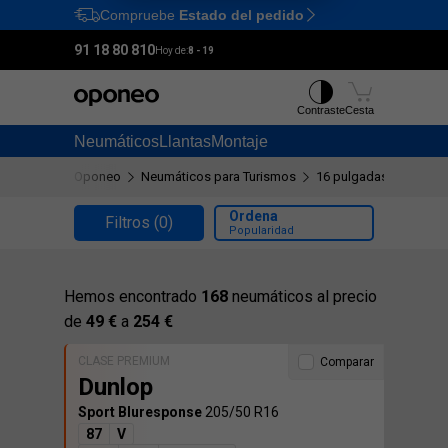
Compruebe
Estado del pedido
Ctrl
M
91 18 80 810
Hoy de:
8 - 19
Contraste
Cesta
Neumáticos
Llantas
Montaje
Oponeo
Neumáticos para Turismos
16 pulgadas
205/50
Ordena
Filtros
(0)
Popularidad
Hemos encontrado
168
neumáticos al precio
de
49 €
a
254 €
CLASE PREMIUM
Comparar
Dunlop
Sport Bluresponse
205/50 R16
87
V